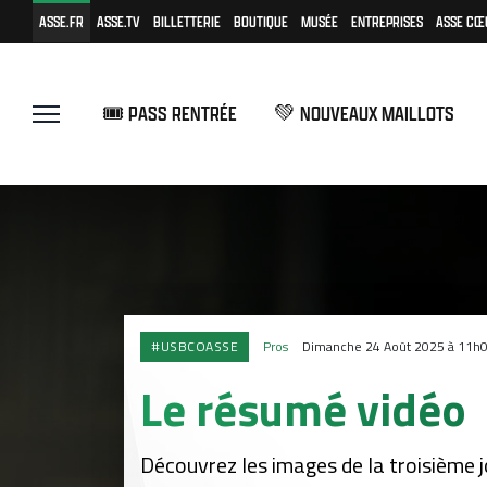
ASSE.FR
ASSE.TV
BILLETTERIE
BOUTIQUE
MUSÉE
ENTREPRISES
ASSE CŒ
🎟️ PASS RENTRÉE
💚 NOUVEAUX MAILLOTS
#USBCOASSE
Pros
Dimanche 24 Août 2025 à 11h
Le résumé vidéo
Découvrez les images de la troisième j