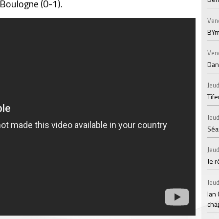
 Boulogne (0-1).
Ven
BYm
Ven
Dans
Jeud
Tif
Jeud
Séan
Jeud
Je 
Jeud
Ian
chap