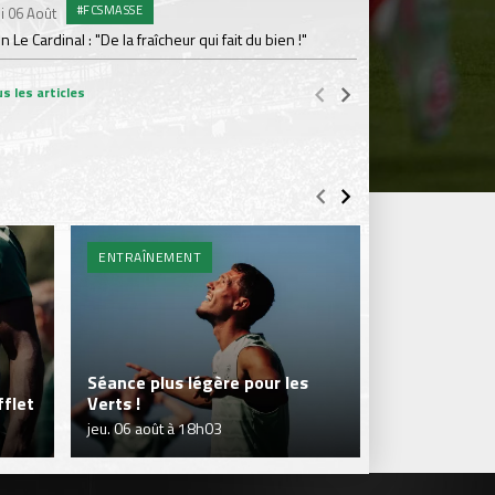
#FCSMASSE
i 06 Août
Dimanche 02 Août
en Le Cardinal : "De la fraîcheur qui fait du bien !"
Le point sur l'effecti
s les articles
ENTRAÎNEMENT
BILLETTERIE 
Séance plus légère pour les
flet
Verts !
Je réserve m
jeu. 06 août à 18h03
jeu. 06 août à 