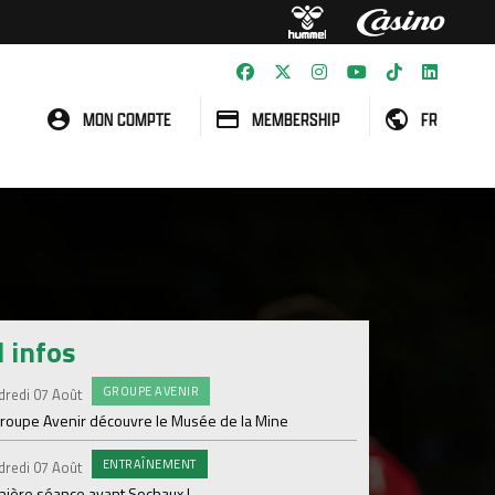
MON COMPTE
MEMBERSHIP
FR
l infos
GROUPE AVENIR
#FCS
dredi 07 Août
Jeudi 06 Août
groupe Avenir découvre le Musée de la Mine
Informations concern
ENTRAÎNEMENT
C
dredi 07 Août
Mercredi 05 Août
nière séance avant Sochaux !
Nouveau renfort pour