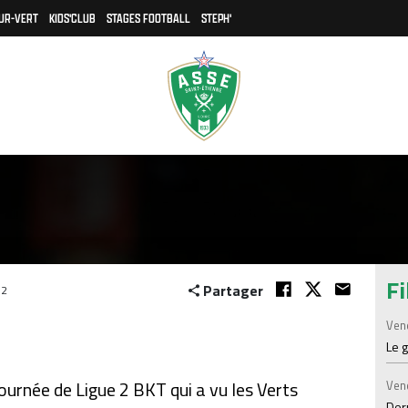
UR-VERT
KIDS'CLUB
STAGES FOOTBALL
STEPH'
Fi
Partager
02
Ven
Le 
ournée de Ligue 2 BKT qui a vu les Verts
Ven
Der