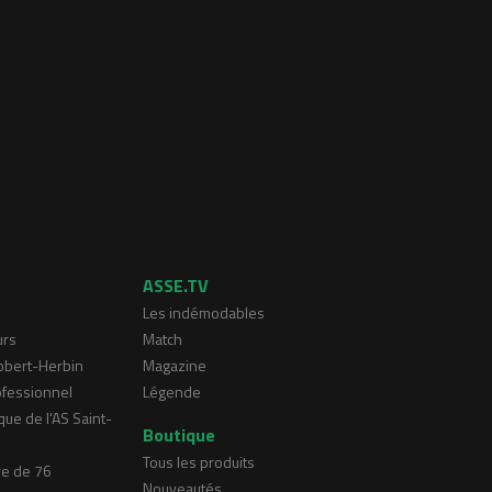
ASSE.TV
Les indémodables
urs
Match
Robert-Herbin
Magazine
ofessionnel
Légende
que de l'AS Saint-
Boutique
Tous les produits
re de 76
Nouveautés