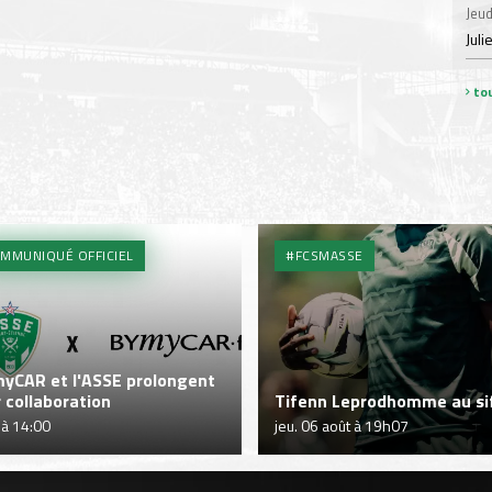
Jeud
Juli
tou
MMUNIQUÉ OFFICIEL
#FCSMASSE
yCAR et l'ASSE prolongent
r collaboration
Tifenn Leprodhomme au sif
 à 14:00
jeu. 06 août à 19h07