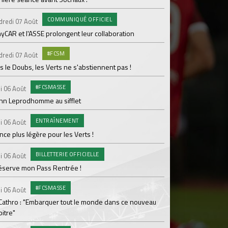
pour Lamine Sonko
COMMUNIQUÉ OFFICIEL
dredi 07 Août
PRO
Mardi 04 Août
yCAR et l'ASSE prolongent leur collaboration
Dans les coulisses 
#FCSM
dredi 07 Août
MED
Mardi 04 Août
 le Doubs, les Verts ne s'abstiennent pas !
Les backstages du m
#FCSMASSE
i 06 Août
GROU
Lundi 03 Août
enn Leprodhomme au sifflet
Les Verts sur le po
ENTRAÎNEMENT
Ploufragan
i 06 Août
ce plus légère pour les Verts !
AGE
Lundi 03 Août
BILLETTERIE OFFICIELLE
Le programme de la 
i 06 Août
réserve mon Pass Rentrée !
#FCS
Lundi 03 Août
#FCSMASSE
Parcage complet pou
i 06 Août
 Cathro : "Embarquer tout le monde dans ce nouveau
#ASS
Lundi 03 Août
itre"
Le dernier match de