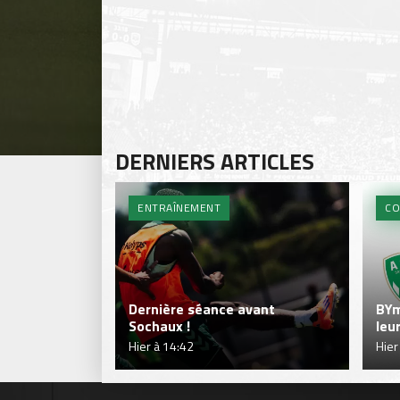
DERNIERS ARTICLES
ENTRAÎNEMENT
CO
Dernière séance avant
BYm
Sochaux !
leu
Hier à 14:42
Hier