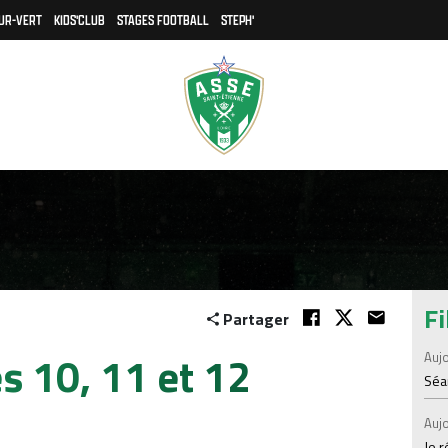
UR-VERT
KIDS'CLUB
STAGES FOOTBALL
STEPH'
Fi
Partager
 10, 11 et 12
Aujo
Séan
Aujo
Je 