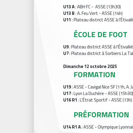
U13 A
: ABH FC - ASSE (13h30)
U13 B
: A. Feu Vert - ASSE (14h)
U11
: Plateau district ASSE à l'Étiva
ÉCOLE DE FOOT
U9
: Plateau district ASSE à l'Étival
U7
: Plateau district à Sorbiers La Ta
Dimanche 12 octobre 2025
FORMATION
U19
: ASSE - Cavigal Nice SF (11h, A. 
U17
: Lyon La Duchère - ASSE (15h30
U16 R1
: L'Étrat Sportif - ASSE (13h)
PRÉFORMATION
U14 R1 A
: ASSE - Olympique Lyonnais