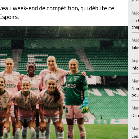
veau week-end de compétition, qui débute ce
Aujo
Espoirs.
Ian
chap
Aujo
Juli
Aujo
Inf
Mer
Nou
pou
Mar
Dan
Mar
Les