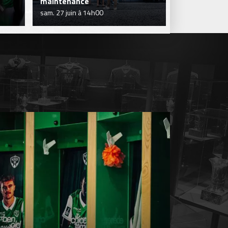
maintenance
fermeture ex
sam. 27 juin à 14h00
sam. 27 juin à