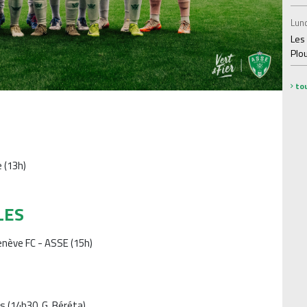
Lund
Les
Plo
tou
 (13h)
LES
enève FC - ASSE (15h)
s (14h30, G. Béréta)