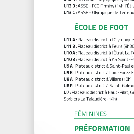
U13 B
: ASSE - FCO Firminy (14h, l'Étiv
U13 C
: ASSE - Olympique de Terrenoire
ÉCOLE DE FOOT
U11 A
: Plateau district à l'Olympiqu
U11 B
: Plateau district à Feurs (9h30
U10 A
: Plateau district à l'Étrat La 
U10 B
: Plateau district à AS Saint-
U9 A
: Plateau district à Saint-Paul e
U9 B
: Plateau district à Loire Forez
U8 A
: Plateau district à Villars (10h)
U8 B
: Plateau district à Saint-Galm
U7
: Plateaux district à Haut-Pilat, G
Sorbiers La Talaudière (14h)
FÉMININES
PRÉFORMATION