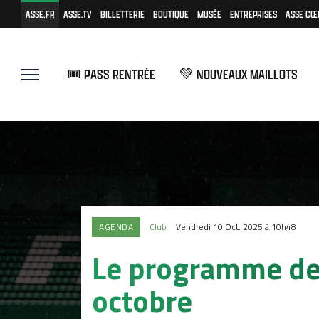
ASSE.FR
ASSE.TV
BILLETTERIE
BOUTIQUE
MUSÉE
ENTREPRISES
ASSE CŒ
🎟️ PASS RENTRÉE
💚 NOUVEAUX MAILLOTS
AGENDA
Club
Vendredi 10 Oct. 2025 à 10h48
Le programme des
octobre