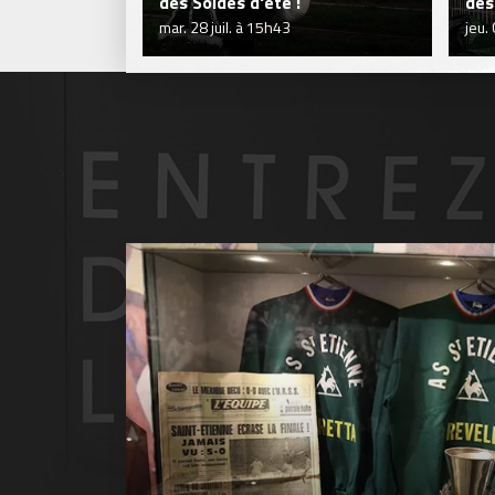
des Soldes d'été !
des
mar. 28 juil. à 15h43
jeu.