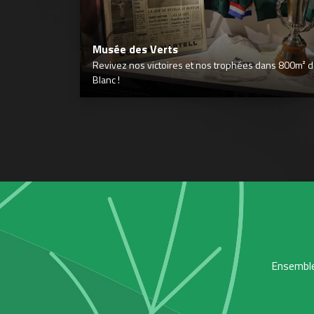
Musée des Verts
Revivez nos victoires et nos trophées dans 800m² déd
Blanc !
Ensemble,