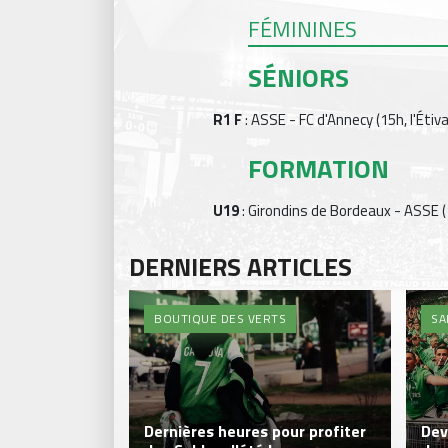
FÉMININES
SÉNIORS
R1 F
: ASSE - FC d'Annecy (15h, l'Étival
FORMATION
U19
: Girondins de Bordeaux - ASSE 
DERNIERS ARTICLES
BOUTIQUE DES VERTS
SA
Dernières heures pour profiter
Dev