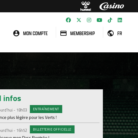
MON COMPTE
MEMBERSHIP
FR
l infos
ENTRAÎNEMENT
AGE
urd'hui - 18h03
Lundi 03 Août
ce plus légère pour les Verts !
Le programme de la 
BILLETTERIE OFFICIELLE
#FCS
urd'hui - 16h52
Lundi 03 Août
réserve mon Pass Rentrée !
Parcage complet pou