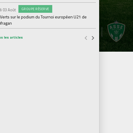
PR
Vendredi 31 Juil.
GROUPE RÉSERVE
i 03 Août
ASSE- Venise déloca
 Verts sur le podium du Tournoi européen U21 de
ufragan
s les articles