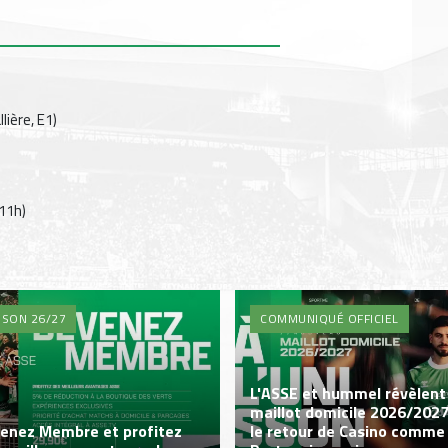
lière, E1)
(11h)
ISON 26/27
COMMUNIQUÉ OFFICIEL
L'ASSE et hummel révèlent 
maillot domicile 2026/2027
enez Membre et profitez
le retour de Casino comme