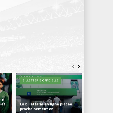
BILLETTERIE OFFICIELLE
BOUTIQUE DE
le
 et
La billetterie en ligne placée
prochainement en
La Boutique 