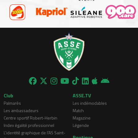
Club
ASSE.TV
Palmarès
Les indémodables
Les ambassadeurs
Match
Centre sportif Robert-Herbin
Magazine
Index égalité professionnel
Légende
L'identité graphique de l'AS Saint-
Boutique