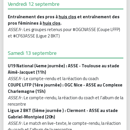
Vendredi 12 septembre
Entraînement des pros à
huis clos
et entraînement des
pros féminines à
huis clos
.
ASSE.fr :
Les groupes retenus pour #OGCNASSE (Coupe LFFP)
et #CF63ASSE (Ligue 2 BKT)
Samedi 13 septembre
U19 National (4eme journée) : ASSE - Toulouse au stade
Aimé-Jacquet (11h)
ASSE.fr :
Le compte-rendu et la réaction du coach
COUPE LFFP (1ère journée) : OGC Nice - ASSE au Complexe
Charlemagne (15h)
ASSE.fr :
Le compte-rendu, la réaction du coach et l'album de la
rencontre
Ligue 2 BKT (5ème journée ) : Clermont - ASSE au stade
Gabriel-Montpied (20h)
ASSE.fr :
Le match en live-texte, le compte-rendu, la réaction
du coach et l'album de la rencontre