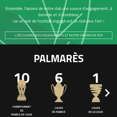
Ensemble, faisons de notre club une source d'engagement, à
domicile et à l'extérieur,
car un club de football engagé est un club plus fort !
> DÉCOUVREZ NOS ENGAGEMENTS ET NOTRE DÉMARCHE RSE
PALMARÈS
10
6
1
CHAMPIONNAT
COUPE
COUPE
DE
DE FRANCE
DE LA LIGUE
FRANCE DE LIGUE