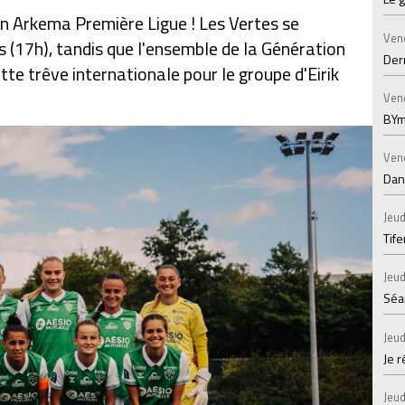
 en Arkema Première Ligue ! Les Vertes se
Ven
 (17h), tandis que l'ensemble de la Génération
Der
te trêve internationale pour le groupe d'Eirik
Ven
BYm
Ven
Dans
Jeud
Tif
Jeud
Séan
Jeud
Je 
Jeud