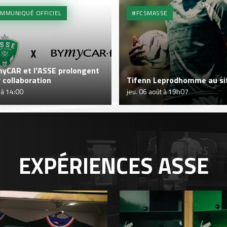
MMUNIQUÉ OFFICIEL
#FCSMASSE
yCAR et l'ASSE prolongent
r collaboration
Tifenn Leprodhomme au sif
 à 14:00
jeu. 06 août à 19h07
EXPÉRIENCES
ASSE