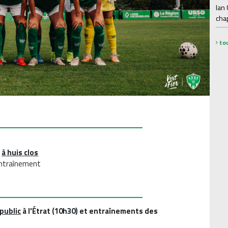
Ian
chap
tou
s
à huis clos
entraînement
public
à l'Étrat (10h30) et entraînements des