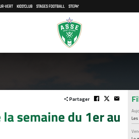
UR-VERT
KIDS'CLUB
STAGES FOOTBALL
STEPH'
Fi
Partager
la semaine du 1er au
Aujo
Les
Ven
Le 