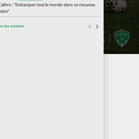
 Cathro : "Embarquer tout le monde dans ce nouveau
#ASS
Lundi 03 Août
itre"
Le dernier match de
s les articles