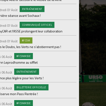
ENTRAÎNEMENT
C
dredi 07 Août
Mercredi 05 Août
nière séance avant Sochaux !
Nouveau renfort pour
pour Lamine Sonko
COMMUNIQUÉ OFFICIEL
dredi 07 Août
PRO
Mardi 04 Août
yCAR et l'ASSE prolongent leur collaboration
Dans les coulisses 
#FCSM
dredi 07 Août
MED
Mardi 04 Août
 le Doubs, les Verts ne s'abstiennent pas !
Les backstages du m
#FCSMASSE
i 06 Août
GROU
Lundi 03 Août
enn Leprodhomme au sifflet
Les Verts sur le po
ENTRAÎNEMENT
Ploufragan
i 06 Août
ce plus légère pour les Verts !
AGE
Lundi 03 Août
BILLETTERIE OFFICIELLE
Le programme de la 
i 06 Août
réserve mon Pass Rentrée !
#FCS
Lundi 03 Août
#FCSMASSE
Parcage complet pou
i 06 Août