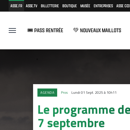
ASSE.FR
ASSE.TV
BILLETTERIE
BOUTIQUE
MUSÉE
ENTREPRISES
ASSE CŒ
🎟️ PASS RENTRÉE
💚 NOUVEAUX MAILLOTS
AGENDA
Pros
Lundi 01 Sept. 2025 à 10h11
Le programme de 
7 septembre