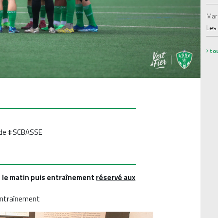
Mar
Les
tou
at de #SCBASSE
s le matin puis entraînement
réservé aux
entraînement