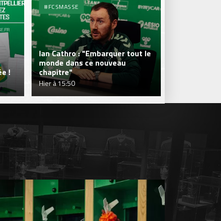
#FCSMASSE
#FCSMASSE
Ian Cathro : "Embarquer tout le
monde dans ce nouveau
Julien Le Car
e !
chapitre"
fraîcheur qui
Hier à 15:50
Hier à 15:50