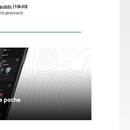
public
(10h30)
entraînement
re poche