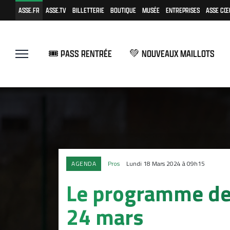
ASSE.FR
ASSE.TV
BILLETTERIE
BOUTIQUE
MUSÉE
ENTREPRISES
ASSE CŒ
🎟️ PASS RENTRÉE
💚 NOUVEAUX MAILLOTS
AGENDA
Pros
Lundi 18 Mars 2024 à 09h15
Le programme de 
24 mars