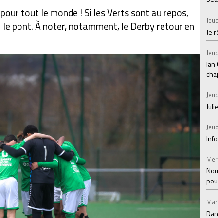
 pour tout le monde ! Si les Verts sont au repos,
Jeud
 le pont. À noter, notamment, le Derby retour en
Je 
Jeud
Ian
chap
Jeud
Juli
Jeud
Inf
Mer
Nou
pou
Mar
Dan