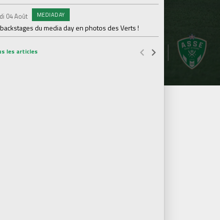
MEDIADAY
AB
di 04 Août
Samedi 01 Août
 backstages du media day en photos des Verts !
20 600 abonnés : l'AS
s les articles