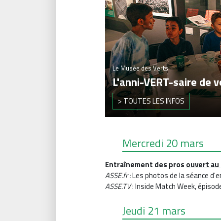
Le Musée des Verts
L'anni-VERT-saire de v
> TOUTES LES INFOS
Mercredi 20 mars
Entraînement des pros
ouvert au 
ASSE.fr :
Les photos de la séance d'
ASSE.TV
: Inside Match Week, épisod
Jeudi 21 mars