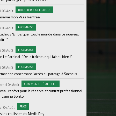
Le programme de la 
BILLETTERIE OFFICIELLE
i 06 Août
#FCS
Lundi 03 Août
réserve mon Pass Rentrée !
Parcage complet pou
#FCSMASSE
i 06 Août
#ASS
Lundi 03 Août
 Cathro : "Embarquer tout le monde dans ce nouveau
itre"
Le dernier match de
#FCSMASSE
i 06 Août
Dimanche 02 Août
en Le Cardinal : "De la fraîcheur qui fait du bien !"
Le point sur l'effecti
#FCSMASSE
PR
i 06 Août
Samedi 01 Août
ormations concernant l'accès au parcage à Sochaux
Ian Cathro : "La sem
vont commencer"
COMMUNIQUÉ OFFICIEL
credi 05 Août
#A
Samedi 01 Août
veau renfort pour la réserve et contrat professionnel
r Lamine Sonko
Une victoire contre V
PROS
#A
di 04 Août
Samedi 01 Août
s les coulisses du Media Day
ASSE - Venise en dir