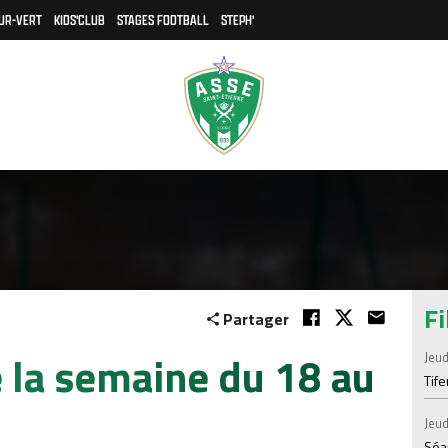
UR-VERT
KIDS'CLUB
STAGES FOOTBALL
STEPH'
Fi
Partager
la semaine du 18 au
Jeud
Tif
Jeud
Séan