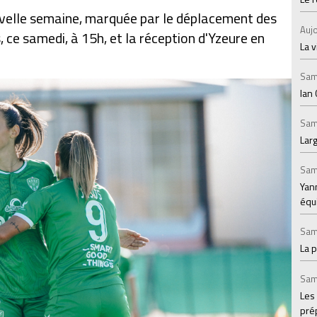
velle semaine, marquée par le déplacement des
Aujo
 ce samedi, à 15h, et la réception d'Yzeure en
La v
Sam
Ian 
Sam
Larg
Sam
Yann
équ
Sam
La 
Sam
Les
prép