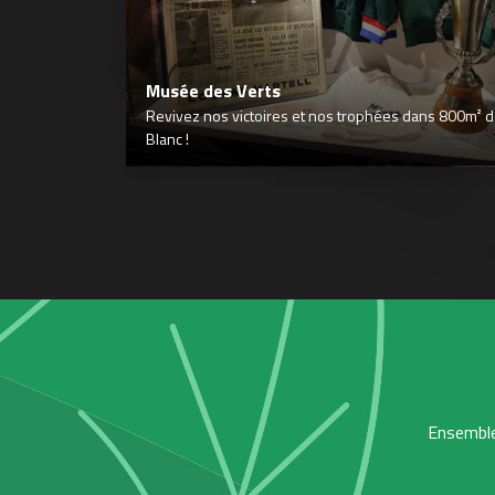
Musée des Verts
Revivez nos victoires et nos trophées dans 800m² déd
Blanc !
Ensemble,