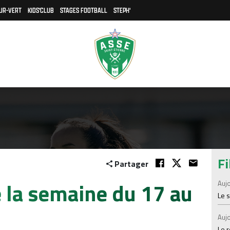
UR-VERT
KIDS'CLUB
STAGES FOOTBALL
STEPH'
Fi
Partager
la semaine du 17 au
Aujo
Le 
Aujo
Le 