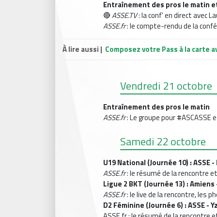
Entraînement des pros le matin 
🔴
ASSE.TV
: la conf' en direct avec 
ASSE.fr
: le compte-rendu de la conf
À lire aussi |
Composez votre Pass à la carte a
Vendredi 21 octobre
Entraînement des pros le matin
ASSE.fr
: Le groupe pour #ASCASSE e
Samedi 22 octobre
U19 National (Journée 10) : ASSE -
ASSE.fr
: le résumé de la rencontre et
Ligue 2 BKT (Journée 13) : Amiens 
ASSE.fr
: le live de la rencontre, les
D2 Féminine (Journée 6) : ASSE - Y
ASSE.fr : le résumé de la rencontre e