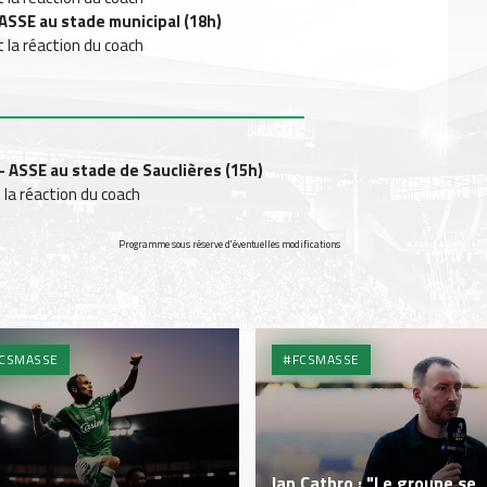
 ASSE au stade municipal (18h)
t la réaction du coach
e
 - ASSE au stade de Sauclières (15h)
 la réaction du coach
Programme sous réserve d'éventuelles modifications
CSMASSE
#FCSMASSE
Ian Cathro : "Le groupe se