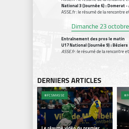
National 3 (Journée 6) : Domerat -
ASSE.fr : le résumé de la rencontre e
Dimanche 23 octobr
Entraînement des pros le matin
U17 National (Journée 9) : Béziers
ASSE.fr :
le résumé de la rencontre et
DERNIERS ARTICLES
#FCSMASSE
#F
Le résumé vidéo du premier