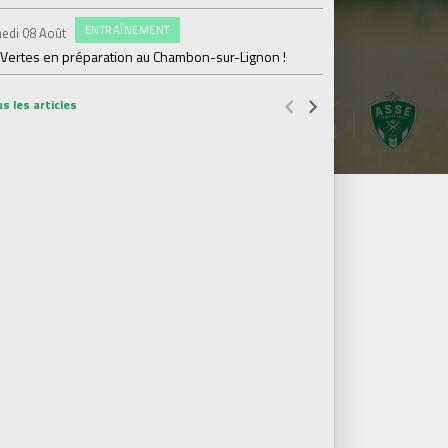
#FCS
Jeudi 06 Août
ENTRAÎNEMENT
edi 08 Août
Julien Le Cardinal : "D
 Vertes en préparation au Chambon-sur-Lignon !
s les articles