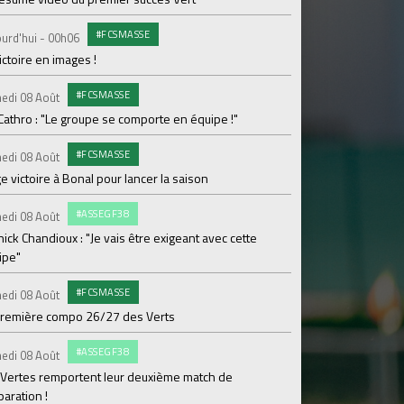
#FCSMASSE
C
urd'hui - 00h06
Vendredi 07 Août
ictoire en images !
BYmyCAR et l'ASSE pr
#FCSMASSE
#
edi 08 Août
Vendredi 07 Août
Cathro : "Le groupe se comporte en équipe !"
Dans le Doubs, les V
#FCSMASSE
#FCS
edi 08 Août
Jeudi 06 Août
e victoire à Bonal pour lancer la saison
Tifenn Leprodhomme 
#ASSEGF38
ENTR
edi 08 Août
Jeudi 06 Août
ick Chandioux : "Je vais être exigeant avec cette
Séance plus légère p
ipe"
BILLE
Jeudi 06 Août
#FCSMASSE
edi 08 Août
Je réserve mon Pass
première compo 26/27 des Verts
#FCS
Jeudi 06 Août
#ASSEGF38
edi 08 Août
Ian Cathro : "Embar
 Vertes remportent leur deuxième match de
chapitre"
aration !