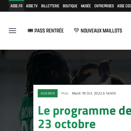
ASSE.FR
ASSE.TV
BILLETTERIE
BOUTIQUE
MUSÉE
ENTREPRISES
ASSE CŒ
🎟️ PASS RENTRÉE
💚 NOUVEAUX MAILLOTS
AGENDA
Pros
Mardi 18 Oct. 2022 à 14h06
Le programme de 
23 octobre