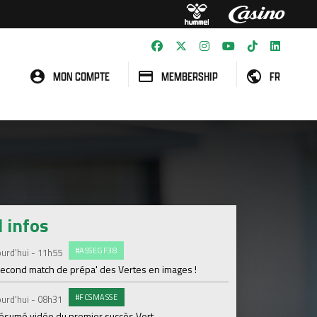
MON COMPTE
MEMBERSHIP
FR
l infos
#ASSEGF38
G
urd'hui - 11h55
Vendredi 07 Août
second match de prépa' des Vertes en images !
Le groupe Avenir dé
#FCSMASSE
E
urd'hui - 08h31
Vendredi 07 Août
résumé vidéo du premier succès Vert
Dernière séance ava