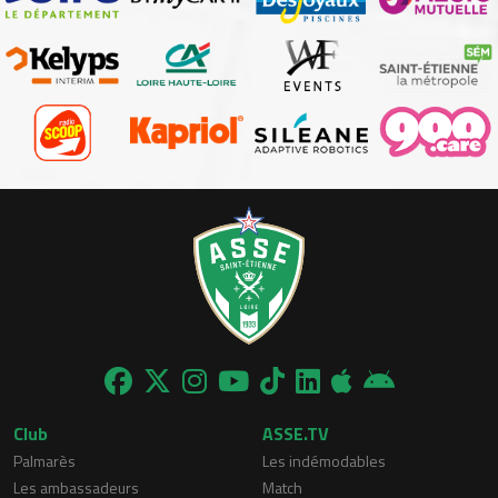
Club
ASSE.TV
Palmarès
Les indémodables
Les ambassadeurs
Match