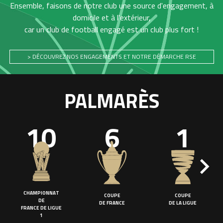
Ensemble, faisons de notre club une source d'engagement, à
domicile et à l'extérieur,
car un club de football engagé est un club plus fort !
> DÉCOUVREZ NOS ENGAGEMENTS ET NOTRE DÉMARCHE RSE
PALMARÈS
10
6
1
CHAMPIONNAT
COUPE
COUPE
DE
DE FRANCE
DE LA LIGUE
FRANCE DE LIGUE
1