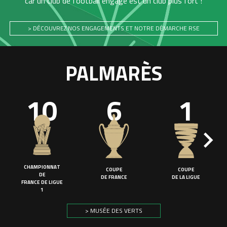
car un club de football engagé est un club plus fort !
> DÉCOUVREZ NOS ENGAGEMENTS ET NOTRE DÉMARCHE RSE
PALMARÈS
10
6
1
CHAMPIONNAT
COUPE
COUPE
DE
DE FRANCE
DE LA LIGUE
FRANCE DE LIGUE
1
> MUSÉE DES VERTS