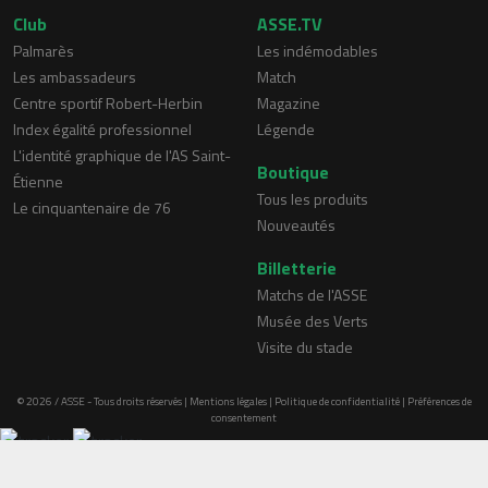
Club
ASSE.TV
Palmarès
Les indémodables
Les ambassadeurs
Match
Centre sportif Robert-Herbin
Magazine
Index égalité professionnel
Légende
L'identité graphique de l'AS Saint-
Boutique
Étienne
Tous les produits
Le cinquantenaire de 76
Nouveautés
Billetterie
Matchs de l'ASSE
Musée des Verts
Visite du stade
© 2026 / ASSE - Tous droits réservés |
Mentions légales
|
Politique de confidentialité
|
Préférences de
consentement