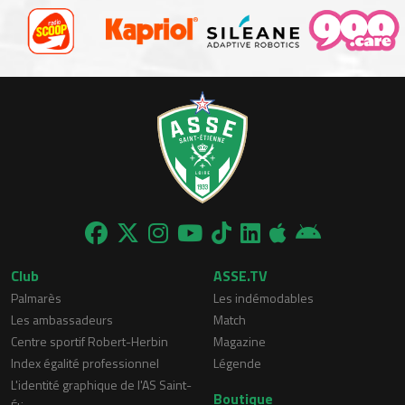
Club
ASSE.TV
Palmarès
Les indémodables
Les ambassadeurs
Match
Centre sportif Robert-Herbin
Magazine
Index égalité professionnel
Légende
L'identité graphique de l'AS Saint-
Boutique