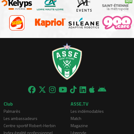
Club
ASSE.TV
Palmarès
Les indémodables
Les ambassadeurs
Match
Centre sportif Robert-Herbin
Magazine
Index égalité professionnel
Légende