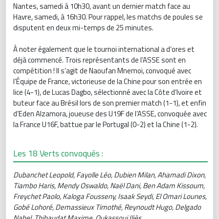
Nantes, samedi à 10h30, avant un dernier match face au
Havre, samedi, à 16h30. Pour rappel, les matchs de poules se
disputent en deux mi-temps de 25 minutes.
À noter également que le tournoi international a d’ores et
déjà commencé. Trois représentants de l’ASSE sont en
compétition ! Il s’agit de Naoufan Mnemoi, convoqué avec
l’Équipe de France, victorieuse de la Chine pour son entrée en
lice (4-1), de Lucas Dagbo, sélectionné avec la Côte d’Ivoire et
buteur face au Brésil lors de son premier match (1-1), et enfin
d’Eden Alzamora, joueuse des U19F de l’ASSE, convoquée avec
la France U16F, battue par le Portugal (0-2) et la Chine (1-2).
Les 18 Verts convoqués :
Dubanchet Leopold, Fayolle Léo, Dubien Milan, Ahamadi Dixon,
Tiambo Haris, Mendy Oswaldo, Naël Dani, Ben Adam Kissoum,
Freychet Paolo, Kaloga Fousseny, Isaak Seydi, El Omari Lounes,
Gobé Lohoré, Demassieux Timothé, Reynoudt Hugo, Delgado
Nahel, Thibaudat Maxime, Oukassoui Iliès.