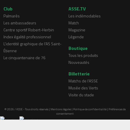
Club
ASSE.TV
Palmarès
Les indémodables
Les ambassadeurs
Match
Centre sportif Robert-Herbin
Magazine
Index égalité professionnel
Légende
L'identité graphique de l'AS Saint-
Boutique
Étienne
Tous les produits
Le cinquantenaire de 76
Nouveautés
Billetterie
Matchs de l'ASSE
Musée des Verts
Visite du stade
© 2026 / ASSE - Tous droits réservés |
Mentions légales
|
Politique de confidentialité
|
Préférences de
consentement