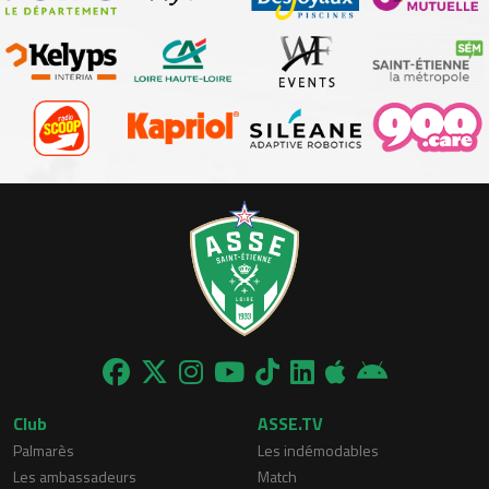
Club
ASSE.TV
Palmarès
Les indémodables
Les ambassadeurs
Match