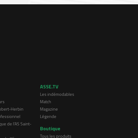
ASSE.TV
Les indémodables
urs
Match
Robert-Herbin
Magazine
ofessionnel
Légende
que de l'AS Saint-
Boutique
Tous les produits