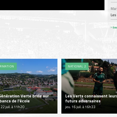
Mar
Les
tou
RMATION
NATIONAL 2
Génération Verte brille sur
Les Verts connaissent leur
 bancs de l'école
futurs adversaires
 22 juil. à 11h20
jeu. 16 juil. à 16h33