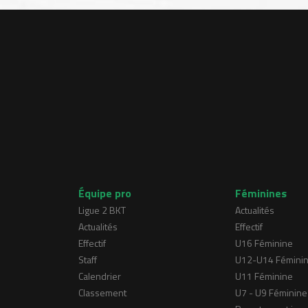
Équipe pro
Féminines
Ligue 2 BKT
Actualités
Actualités
Effectif
Effectif
U16 Féminine
Staff
U12-U14 Fémini
Calendrier
U11 Féminine
Classement
U7 - U9 Féminine