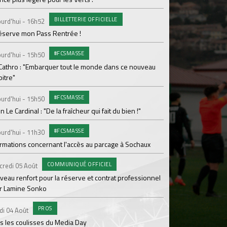
Le programme de la 
BILLETTERIE OFFICIELLE
urd'hui - 16h52
#FCS
Lundi 03 Août
réserve mon Pass Rentrée !
Parcage complet pou
#FCSMASSE
urd'hui - 15h50
#ASS
Lundi 03 Août
 Cathro : "Embarquer tout le monde dans ce nouveau
itre"
Le dernier match de
#FCSMASSE
urd'hui - 15h50
Dimanche 02 Août
en Le Cardinal : "De la fraîcheur qui fait du bien !"
Le point sur l'effecti
#FCSMASSE
PR
urd'hui - 11h30
Samedi 01 Août
ormations concernant l'accès au parcage à Sochaux
Ian Cathro : "La sem
vont commencer"
COMMUNIQUÉ OFFICIEL
credi 05 Août
#A
Samedi 01 Août
veau renfort pour la réserve et contrat professionnel
r Lamine Sonko
Une victoire contre V
PROS
#A
di 04 Août
Samedi 01 Août
s les coulisses du Media Day
ASSE - Venise en dir