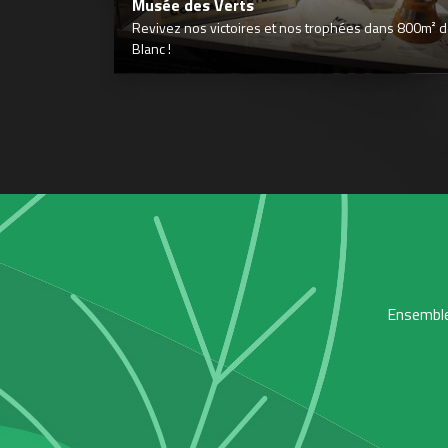
Musée des Verts
Revivez nos victoires et nos trophées dans 800m² déd
Blanc !
Ensemble,