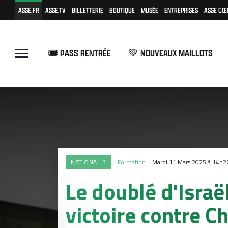
ASSE.FR
ASSE.TV
BILLETTERIE
BOUTIQUE
MUSÉE
ENTREPRISES
ASSE CŒ
🎟️ PASS RENTRÉE
💚 NOUVEAUX MAILLOTS
NATIONAL 3
Formation
Mardi 11 Mars 2025 à 14h2
Le doublé d'Israë
victoire contre C