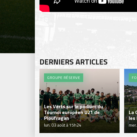
DERNIERS ARTICLES
GROUPE RÉSERVE
FO
Les Verts sur le podium du
Tournoi européen U21 de
La 
Ploufragan
les
lun. 03 août à 15h24
mer.