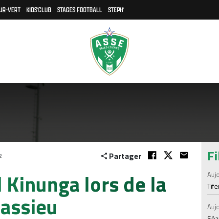
UR-VERT
KIDS'CLUB
STAGES FOOTBALL
STEPH'
Fi
Partager
2
l Kinunga lors de la
Aujo
Tif
hassieu
Aujo
Séan