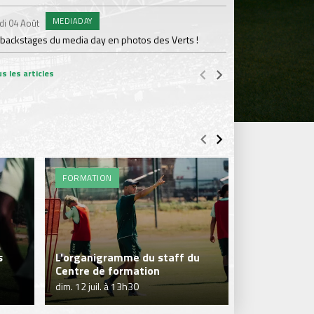
MEDIADAY
AB
di 04 Août
Samedi 01 Août
 backstages du media day en photos des Verts !
20 600 abonnés : l'AS
s les articles
FORMATION
ENTRAÎNEME
s
L'organigramme du staff du
C'est la repr
Centre de formation
Formation !
dim. 12 juil. à 13h30
ven. 10 juil. à 