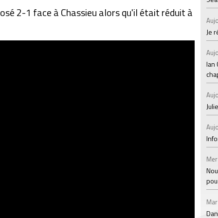
sé 2-1 face à Chassieu alors qu'il était réduit à
Aujo
Je 
Aujo
Ian
chap
Aujo
Juli
Aujo
Inf
Mer
Nou
pou
Mar
Dan