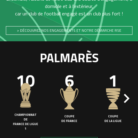
domicile et à l'extérieur,
car un club de football engagé est un club plus fort !
> DÉCOUVREZ NOS ENGAGEMENTS ET NOTRE DÉMARCHE RSE
PALMARÈS
10
6
1
CHAMPIONNAT
COUPE
COUPE
DE
DE FRANCE
DE LA LIGUE
FRANCE DE LIGUE
1