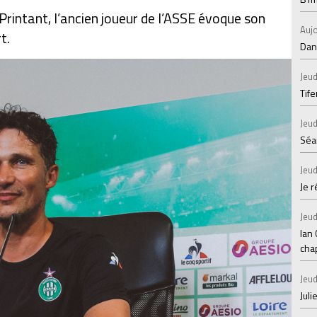
rintant, l’ancien joueur de l’ASSE évoque son
Aujo
t.
Dans
Jeud
Tif
Jeud
Séan
Jeud
Je 
Jeud
Ian
chap
Jeud
Juli