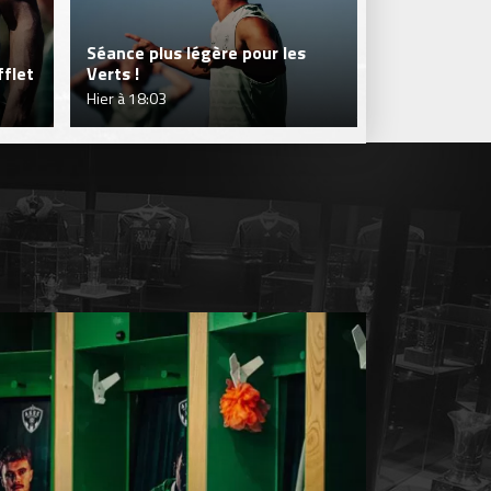
Séance plus légère pour les
flet
Verts !
Je réserve m
Hier à 18:03
Hier à 16:52