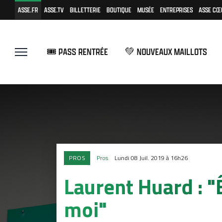
ASSE.FR
ASSE.TV
BILLETTERIE
BOUTIQUE
MUSÉE
ENTREPRISES
ASSE CŒ
🎟️ PASS RENTRÉE
💚 NOUVEAUX MAILLOTS
PROS
Pros
Lundi 08 Juil. 2019 à 16h26
Laurent Huard : "Ê
moi"