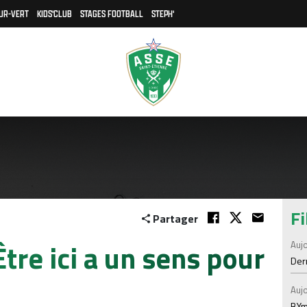
UR-VERT
KIDS'CLUB
STAGES FOOTBALL
STEPH'
Fi
Partager
tre ici a un sens pour
Aujo
Der
Aujo
BYm