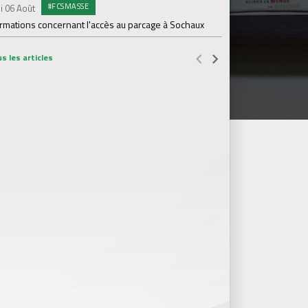
#FCSMASSE
i 06 Août
PR
Samedi 01 Août
ormations concernant l'accès au parcage à Sochaux
Ian Cathro : "La sem
vont commencer"
s les articles