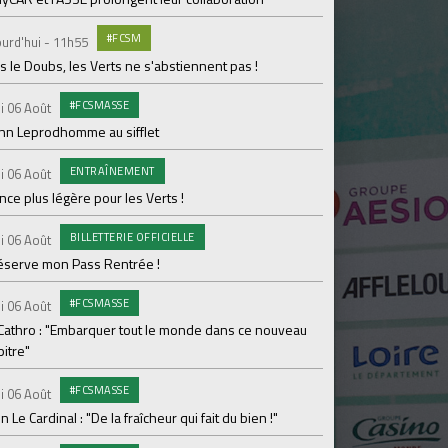
Dans les coulisses 
#FCSM
urd'hui - 11h55
MED
Mardi 04 Août
 le Doubs, les Verts ne s'abstiennent pas !
Les backstages du m
#FCSMASSE
i 06 Août
GROU
Lundi 03 Août
enn Leprodhomme au sifflet
Les Verts sur le po
ENTRAÎNEMENT
Ploufragan
i 06 Août
ce plus légère pour les Verts !
AGE
Lundi 03 Août
BILLETTERIE OFFICIELLE
Le programme de la 
i 06 Août
réserve mon Pass Rentrée !
#FCS
Lundi 03 Août
#FCSMASSE
Parcage complet pou
i 06 Août
 Cathro : "Embarquer tout le monde dans ce nouveau
#ASS
Lundi 03 Août
itre"
Le dernier match de
#FCSMASSE
i 06 Août
Dimanche 02 Août
en Le Cardinal : "De la fraîcheur qui fait du bien !"
Le point sur l'effecti