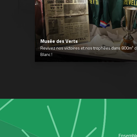
Musée des Verts
Revivez nos victoires et nos trophées dans 800m² déd
Blanc !
Ensemble,