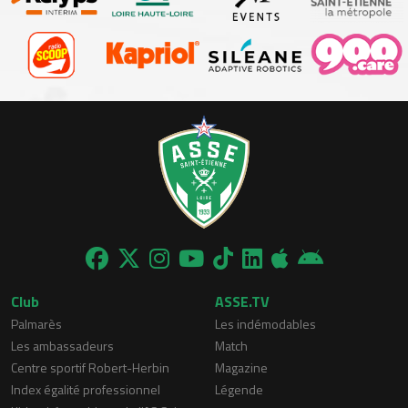
Club
ASSE.TV
Palmarès
Les indémodables
Les ambassadeurs
Match
Centre sportif Robert-Herbin
Magazine
Index égalité professionnel
Légende