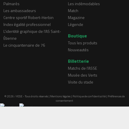
Palmarès
Les indémodables
Les ambassadeurs
Match
Centre sportif Robert-Herbin
Magazine
Index égalité professionnel
Légende
L'identité graphique de l'AS Saint-
Boutique
Étienne
Tous les produits
Le cinquantenaire de 76
Nouveautés
Billetterie
Matchs de l'ASSE
Musée des Verts
Visite du stade
© 2026 / ASSE - Tous droits réservés |
Mentions légales
|
Politique de confidentialité
|
Préférences de
consentement