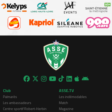
Club
ASSE.TV
Palmarès
Les indémodables
Les ambassadeurs
Match
Centre sportif Robert-Herbin
Magazine