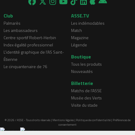
Club
ASSE.TV
Palmarès
Les indémodables
Les ambassadeurs
Match
Centre sportif Robert-Herbin
Magazine
Index égalité professionnel
Légende
L'identité graphique de l'AS Saint-
Boutique
Étienne
Tous les produits
Le cinquantenaire de 76
Nouveautés
Billetterie
Matchs de l'ASSE
Musée des Verts
Visite du stade
© 2026 / ASSE - Tous droits réservés |
Mentions légales
|
Politique de confidentialité
|
Préférences de
consentement