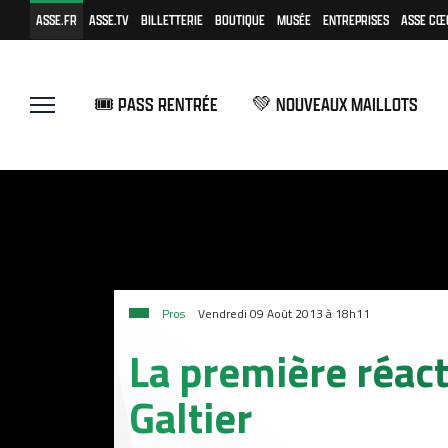
ASSE.FR
ASSE.TV
BILLETTERIE
BOUTIQUE
MUSÉE
ENTREPRISES
ASSE CŒ
🎟️ PASS RENTRÉE
💚 NOUVEAUX MAILLOTS
Pros
Vendredi 09 Août 2013 à 18h11
La première réac
Galtier