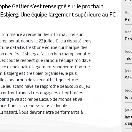
ophe Galtier s’est renseigné sur le prochain
Ven
 Esbjerg. Une équipe largement supérieure au FC
BYm
Ven
s commencé à recueillir des informations sur
Dans
mpionnat depuis le 22 juillet. Elle a disputé trois
 une défaite. C’est une équipe qui marque des
Jeud
on dernière, Esbjerg a fait un bon championnat et
Tif
c tout le respect que j’ai pour l’équipe moldave
saire d’une qualité largement supérieure. Comme
Jeud
, Esbjerg est très bien organisée, le plus
Séan
le a beaucoup de valeur athlétique et met
 Le jeu scandinave se rapproche beaucoup du jeu
Jeud
x confrontations très engagées et rythmées.
Je 
de barrage va attirer beaucoup de monde et va
nce. Dans ces rendez-vous à double
Jeud
er au hasard. Nous devrons être performants à
Ian
chap