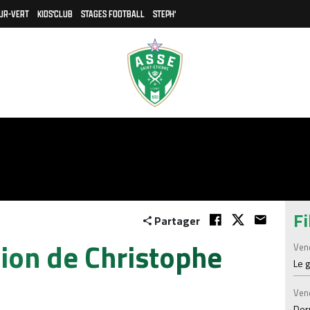
UR-VERT
KIDS'CLUB
STAGES FOOTBALL
STEPH'
Fi
Partager
tion de Christophe
Ven
Le 
Ven
Der