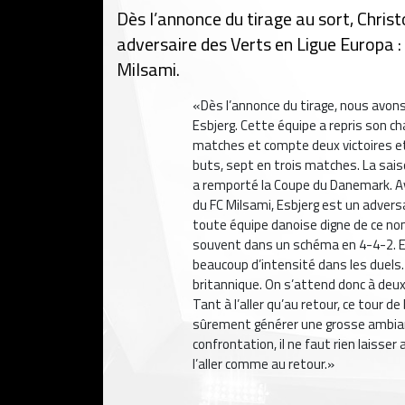
Dès l’annonce du tirage au sort, Christ
adversaire des Verts en Ligue Europa :
Milsami.
«Dès l’annonce du tirage, nous avon
Esbjerg. Cette équipe a repris son cha
matches et compte deux victoires et
buts, sept en trois matches. La sais
a remporté la Coupe du Danemark. Ave
du FC Milsami, Esbjerg est un adver
toute équipe danoise digne de ce nom
souvent dans un schéma en 4-4-2. El
beaucoup d’intensité dans les duels.
britannique. On s’attend donc à deu
Tant à l’aller qu’au retour, ce tour 
sûrement générer une grosse ambia
confrontation, il ne faut rien laiss
l’aller comme au retour.»