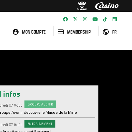
MON COMPTE
MEMBERSHIP
FR
l infos
GROUPE AVENIR
#FCS
dredi 07 Août
Jeudi 06 Août
groupe Avenir découvre le Musée de la Mine
Informations concern
ENTRAÎNEMENT
C
dredi 07 Août
Mercredi 05 Août
nière séance avant Sochaux !
Nouveau renfort pour