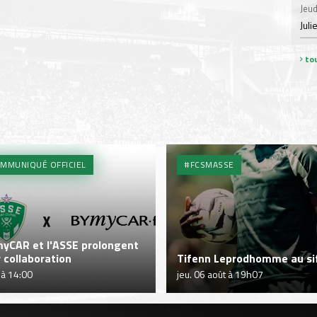
Jeud
Juli
tou
MMUNIQUÉ OFFICIEL
#FCSMASSE
yCAR et l'ASSE prolongent
r collaboration
Tifenn Leprodhomme au sif
 à 14:00
jeu. 06 août à 19h07