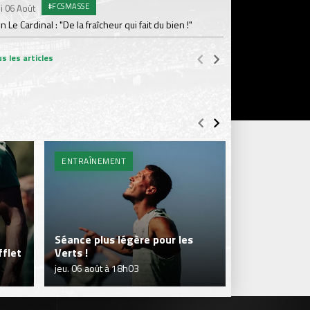
#FCSMASSE
i 06 Août
Dimanche 02 Août
en Le Cardinal : "De la fraîcheur qui fait du bien !"
Le point sur l'effecti
s les articles
ENTRAÎNEMENT
BILLETTERIE 
Séance plus légère pour les
flet
Verts !
Je réserve m
jeu. 06 août à 18h03
jeu. 06 août à 