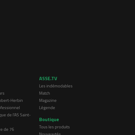
ASSE.TV
Les indémodables
urs
Match
Robert-Herbin
Magazine
ofessionnel
Légende
que de l'AS Saint-
Boutique
Tous les produits
re de 76
Nouveautés