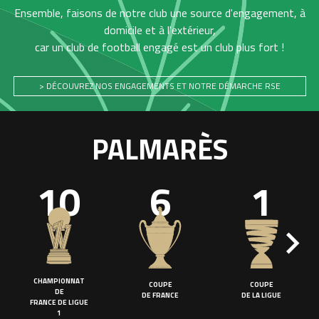
Ensemble, faisons de notre club une source d'engagement, à
domicile et à l'extérieur,
car un club de football engagé est un club plus fort !
> DÉCOUVREZ NOS ENGAGEMENTS ET NOTRE DÉMARCHE RSE
PALMARÈS
10
6
1
CHAMPIONNAT
COUPE
COUPE
DE
DE FRANCE
DE LA LIGUE
FRANCE DE LIGUE
1