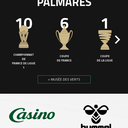
PALMARÈS
10
6
1
CHAMPIONNAT
COUPE
COUPE
DE
DE FRANCE
DE LA LIGUE
FRANCE DE LIGUE
1
> MUSÉE DES VERTS