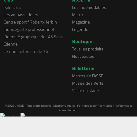
Palmarès
Les indémodables
Les ambassadeurs
Match
Centre sportif Robert-Herbin
Magazine
Index égalité professionnel
Légende
L'identité graphique de l'AS Saint-
Boutique
Étienne
Tous les produits
Le cinquantenaire de 76
Nouveautés
Billetterie
Matchs de l'ASSE
Musée des Verts
Visite du stade
© 2026 / ASSE - Tous droits réservés |
Mentions légales
|
Politique de confidentialité
|
Préférences de
consentement