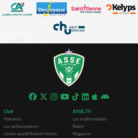
Club
ASSE.TV
Palmarès
Les indémodables
Les ambassadeurs
Match
Centre sportif Robert-Herbin
Magazine