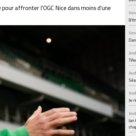
 pour affronter l'OGC Nice dans moins d'une
Ven
BYm
Ven
Dans
Jeud
Tif
Jeud
Séan
Jeud
Je 
Jeud
Ian
chap