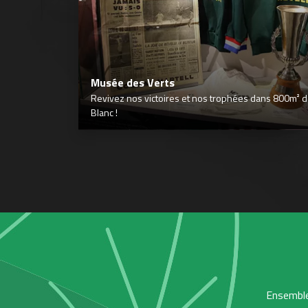
Musée des Verts
Revivez nos victoires et nos trophées dans 800m² déd
Blanc !
Ensemble,