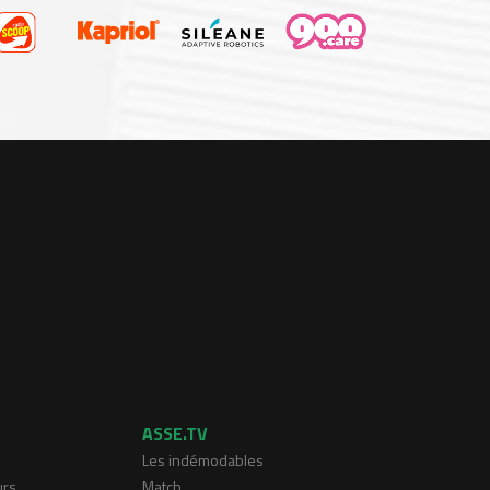
ASSE.TV
Les indémodables
urs
Match