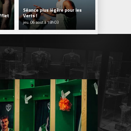
Séance plus légère pour les
flet
Verts !
Je réserve m
jeu. 06 août à 18h03
jeu. 06 août à 