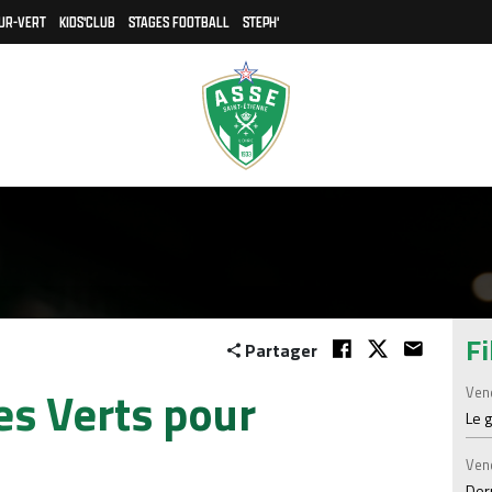
UR-VERT
KIDS'CLUB
STAGES FOOTBALL
STEPH'
Fi
Partager
es Verts pour
Ven
Le 
Ven
Der