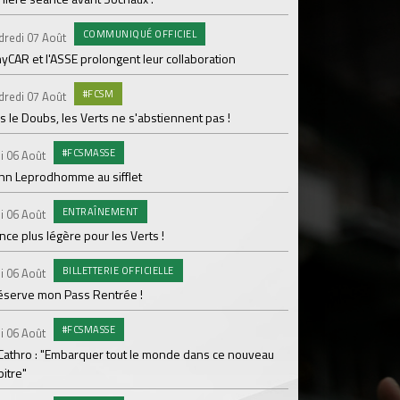
pour Lamine Sonko
COMMUNIQUÉ OFFICIEL
dredi 07 Août
PRO
Mardi 04 Août
yCAR et l'ASSE prolongent leur collaboration
Dans les coulisses 
#FCSM
dredi 07 Août
MED
Mardi 04 Août
 le Doubs, les Verts ne s'abstiennent pas !
Les backstages du m
#FCSMASSE
i 06 Août
GROU
Lundi 03 Août
enn Leprodhomme au sifflet
Les Verts sur le po
ENTRAÎNEMENT
Ploufragan
i 06 Août
ce plus légère pour les Verts !
AGE
Lundi 03 Août
BILLETTERIE OFFICIELLE
Le programme de la 
i 06 Août
réserve mon Pass Rentrée !
#FCS
Lundi 03 Août
#FCSMASSE
Parcage complet pou
i 06 Août
 Cathro : "Embarquer tout le monde dans ce nouveau
#ASS
Lundi 03 Août
itre"
Le dernier match de