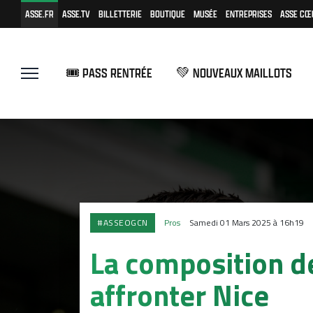
ASSE.FR
ASSE.TV
BILLETTERIE
BOUTIQUE
MUSÉE
ENTREPRISES
ASSE CŒ
🎟️ PASS RENTRÉE
💚 NOUVEAUX MAILLOTS
#ASSEOGCN
Pros
Samedi 01 Mars 2025 à 16h19
La composition d
affronter Nice