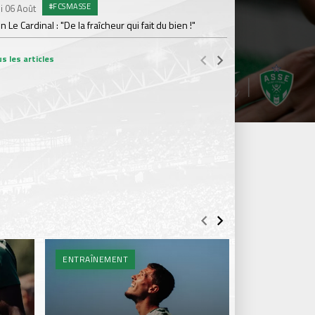
#FCSMASSE
i 06 Août
Dimanche 02 Août
en Le Cardinal : "De la fraîcheur qui fait du bien !"
Le point sur l'effecti
s les articles
ENTRAÎNEMENT
BILLETTERIE 