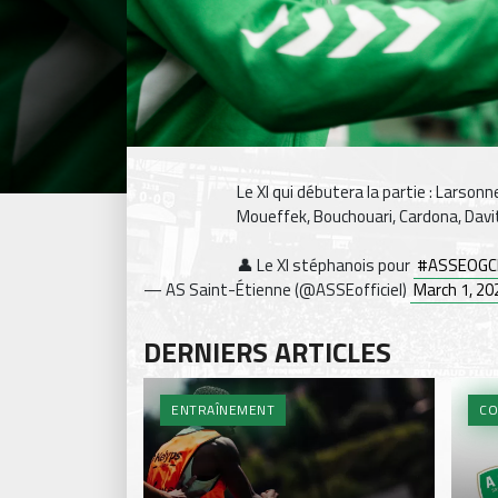
Le XI qui débutera la partie : Larson
Moueffek, Bouchouari, Cardona, Davit
👤 Le XI stéphanois pour
#ASSEOGC
— AS Saint-Étienne (@ASSEofficiel)
March 1, 20
DERNIERS ARTICLES
ENTRAÎNEMENT
CO