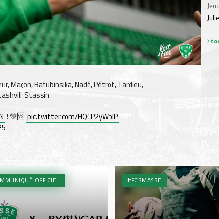
Jeud
Juli
tou
neur, Maçon, Batubinsika, Nadé, Pétrot, Tardieu,
ashvili, Stassin
N
! 💚🆚
pic.twitter.com/HQCP2yWbIP
25
MMUNIQUÉ OFFICIEL
#FCSMASSE