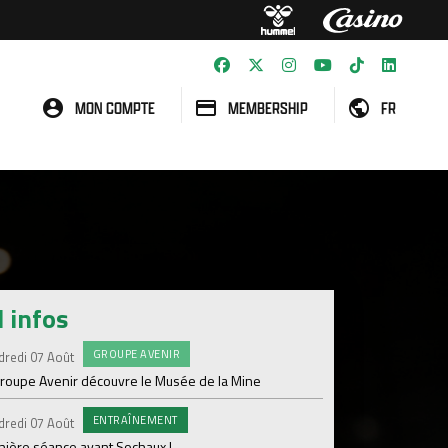
MON COMPTE
MEMBERSHIP
FR
l infos
GROUPE AVENIR
#FCS
dredi 07 Août
Jeudi 06 Août
groupe Avenir découvre le Musée de la Mine
Informations concern
ENTRAÎNEMENT
C
dredi 07 Août
Mercredi 05 Août
nière séance avant Sochaux !
Nouveau renfort pour