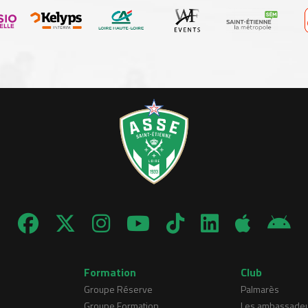
Formation
Club
Groupe Réserve
Palmarès
Groupe Formation
Les ambassade