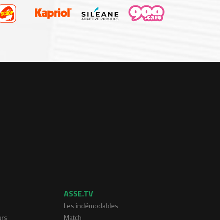
ASSE.TV
Les indémodables
urs
Match