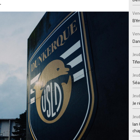
.
Ven
BYm
Ven
Dans
Jeud
Tif
Jeud
Séan
Jeud
Je 
Jeud
Ian
chap