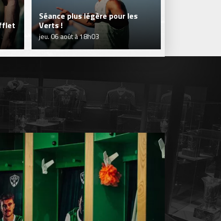
Séance plus légère pour les
flet
Verts !
Je réserve m
jeu. 06 août à 18h03
jeu. 06 août à 