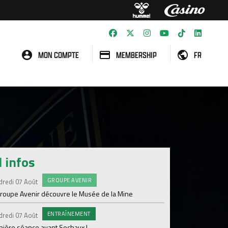
MON COMPTE
MEMBERSHIP
FR
l infos
GROUPE AVENIR
#FCS
dredi 07 Août
Jeudi 06 Août
groupe Avenir découvre le Musée de la Mine
Informations concern
ENTRAÎNEMENT
C
dredi 07 Août
Mercredi 05 Août
nière séance avant Sochaux !
Nouveau renfort pour