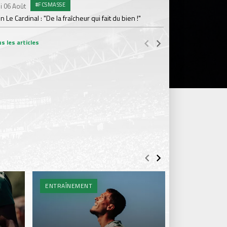
#FCSMASSE
i 06 Août
Dimanche 02 Août
en Le Cardinal : "De la fraîcheur qui fait du bien !"
Le point sur l'effecti
s les articles
ENTRAÎNEMENT
BILLETTERIE 