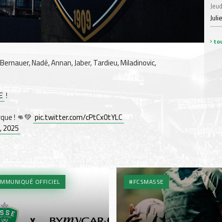
Jeud
Juli
tou
Bernauer, Nadé, Annan, Jaber, Tardieu, Miladinovic,
E
!
rque ! 👊💚
pic.twitter.com/cPtCx0tYLC
, 2025
MMUNIQUÉ OFFICIEL
#FCSMASSE