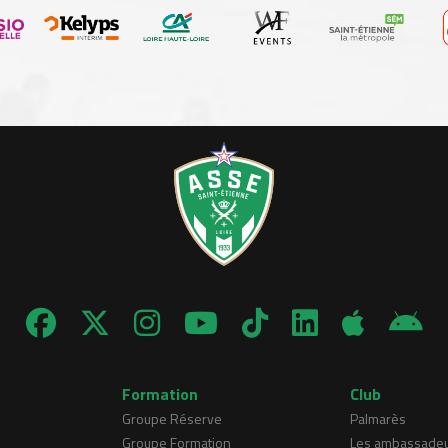
Formation
Club
Groupe Réserve
Palmarès
Groupe Formation
Les ambassade