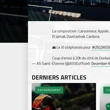
La composition : Larsonneur, Appiah, 
El Jamali, Davitashvili, Cardona
👥 Le XI stéphanois pour
#USLDASS
Coup d’envoi à 20h du côté de Dunke
— AS Saint-Étienne (@ASSEofficiel)
December 6
DERNIERS ARTICLES
ENTRAÎNEMENT
CO