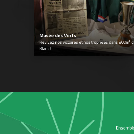
Musée des Verts
Revivez nos victoires et nos trophées dans 800m² déd
Blanc !
Ensemble,