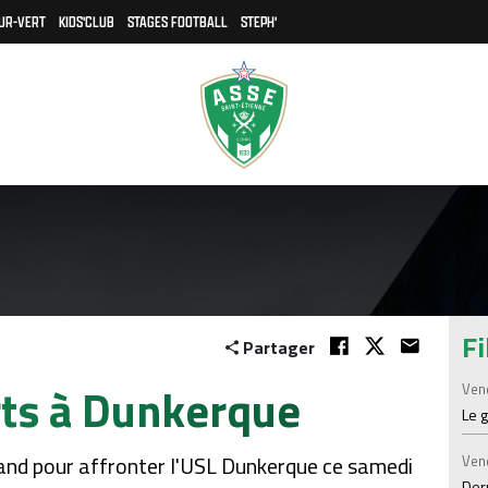
UR-VERT
KIDS'CLUB
STAGES FOOTBALL
STEPH'
Fi
Partager
ts à Dunkerque
Ven
Le 
eland pour affronter l'USL Dunkerque ce samedi
Ven
Der