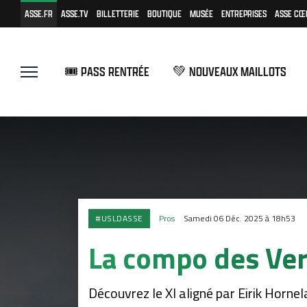
ASSE.FR
ASSE.TV
BILLETTERIE
BOUTIQUE
MUSÉE
ENTREPRISES
ASSE CŒ
🎟️ PASS RENTRÉE
💚 NOUVEAUX MAILLOTS
#USLDASSE
Pros
Samedi 06 Déc. 2025 à 18h53
La compo des Ver
Découvrez le XI aligné par Eirik Horn