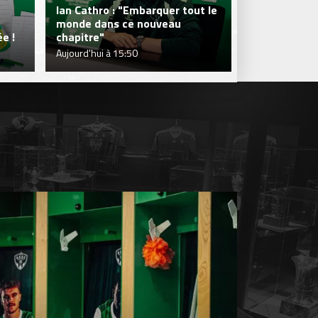
Ian Cathro : "Embarquer tout le
monde dans ce nouveau
Julien Le Car
e !
chapitre"
fraîcheur qui
Aujourd'hui à 15:50
Aujourd'hui à 1