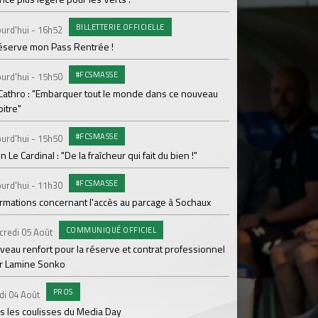
Le programme de la 
BILLETTERIE OFFICIELLE
urd'hui - 16h52
#FCS
Lundi 03 Août
réserve mon Pass Rentrée !
Parcage complet pou
#FCSMASSE
urd'hui - 15h50
#ASS
Lundi 03 Août
 Cathro : "Embarquer tout le monde dans ce nouveau
itre"
Le dernier match de
#FCSMASSE
urd'hui - 15h50
Dimanche 02 Août
en Le Cardinal : "De la fraîcheur qui fait du bien !"
Le point sur l'effecti
#FCSMASSE
PR
urd'hui - 11h30
Samedi 01 Août
ormations concernant l'accès au parcage à Sochaux
Ian Cathro : "La sem
vont commencer"
COMMUNIQUÉ OFFICIEL
credi 05 Août
#A
Samedi 01 Août
veau renfort pour la réserve et contrat professionnel
r Lamine Sonko
Une victoire contre V
PROS
#A
di 04 Août
Samedi 01 Août
s les coulisses du Media Day
ASSE - Venise en dir