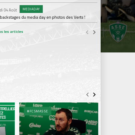
MEDIADAY
AB
di 04 Août
Samedi 01 Août
 backstages du media day en photos des Verts !
20 600 abonnés : l'AS
s les articles
#FCSMASSE
#FCSMASSE