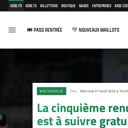
ASSE.FR
ASSE.TV
BILLETTERIE
BOUTIQUE
MUSÉE
ENTREPRISES
ASSE CŒ
🎟️ PASS RENTRÉE
💚 NOUVEAUX MAILLOTS
#GETAFEASSE
Pros
Mercredi 07 Août 2024 à 14h2
La cinquième ren
est à suivre gra