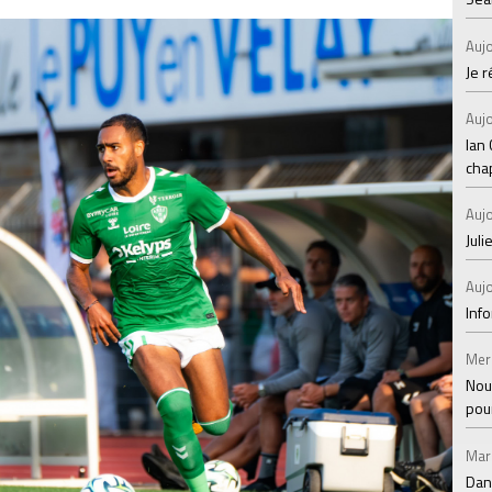
Aujo
Je 
Aujo
Ian
chap
Aujo
Juli
Aujo
Inf
Mer
Nou
pou
Mar
Dan