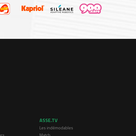
ASSE.TV
Les indémodables
urs
Match