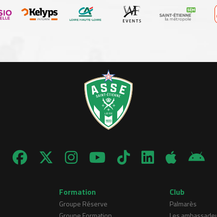
Formation
Club
Groupe Réserve
Palmarès
Groupe Formation
Les ambassade