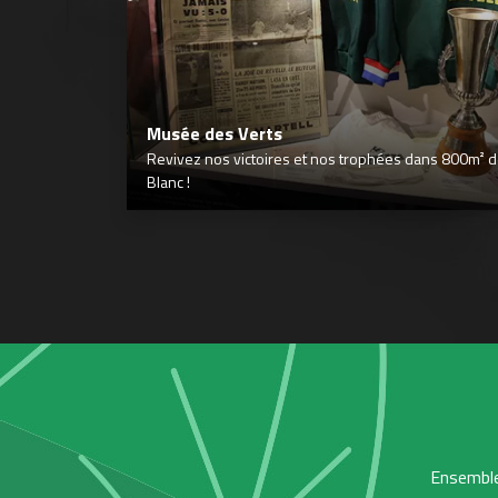
Musée des Verts
Revivez nos victoires et nos trophées dans 800m² déd
Blanc !
Ensemble,