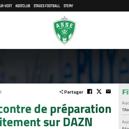
UR-VERT
KIDS'CLUB
STAGES FOOTBALL
STEPH'
Fi
Partager
6
contre de préparation
Aujo
Tif
tuitement sur DAZN
Aujo
Séan