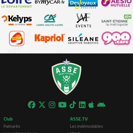
Club
ASSE.TV
Palmarès
Les indémodables