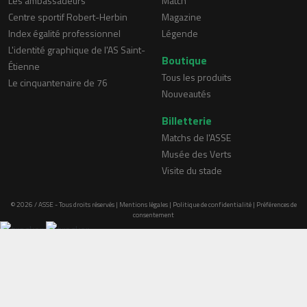
Les ambassadeurs
Match
Centre sportif Robert-Herbin
Magazine
Index égalité professionnel
Légende
L'identité graphique de l'AS Saint-
Boutique
Étienne
Tous les produits
Le cinquantenaire de 76
Nouveautés
Billetterie
Matchs de l'ASSE
Musée des Verts
Visite du stade
© 2026 / ASSE - Tous droits réservés |
Mentions légales
|
Politique de confidentialité
|
Préférences de
consentement