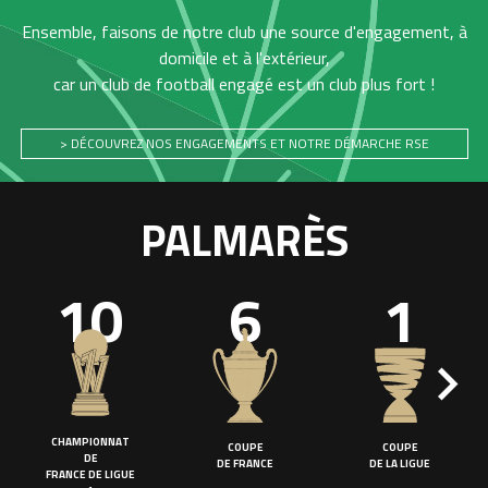
Ensemble, faisons de notre club une source d'engagement, à
domicile et à l'extérieur,
car un club de football engagé est un club plus fort !
> DÉCOUVREZ NOS ENGAGEMENTS ET NOTRE DÉMARCHE RSE
PALMARÈS
10
6
1
CHAMPIONNAT
COUPE
COUPE
DE
DE FRANCE
DE LA LIGUE
FRANCE DE LIGUE