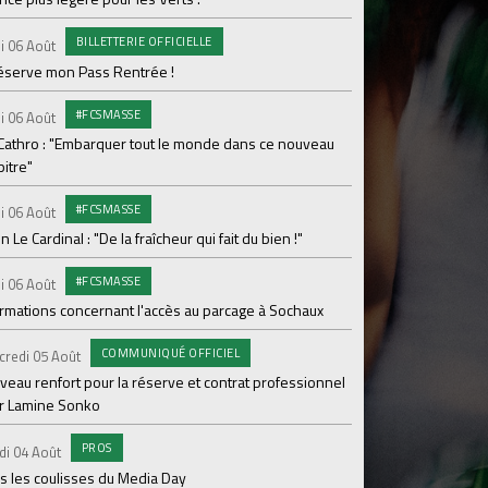
Le programme de la 
BILLETTERIE OFFICIELLE
i 06 Août
#FCS
Lundi 03 Août
réserve mon Pass Rentrée !
Parcage complet pou
#FCSMASSE
i 06 Août
#ASS
Lundi 03 Août
 Cathro : "Embarquer tout le monde dans ce nouveau
itre"
Le dernier match de
#FCSMASSE
i 06 Août
Dimanche 02 Août
en Le Cardinal : "De la fraîcheur qui fait du bien !"
Le point sur l'effecti
#FCSMASSE
PR
i 06 Août
Samedi 01 Août
ormations concernant l'accès au parcage à Sochaux
Ian Cathro : "La sem
vont commencer"
COMMUNIQUÉ OFFICIEL
credi 05 Août
#A
Samedi 01 Août
veau renfort pour la réserve et contrat professionnel
r Lamine Sonko
Une victoire contre V
PROS
#A
di 04 Août
Samedi 01 Août
s les coulisses du Media Day
ASSE - Venise en dir