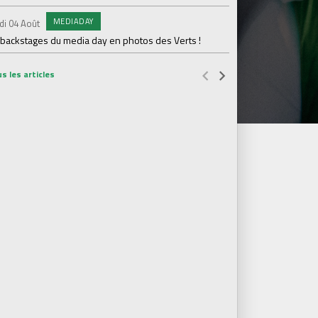
MEDIADAY
AB
di 04 Août
Samedi 01 Août
 backstages du media day en photos des Verts !
20 600 abonnés : l'AS
s les articles