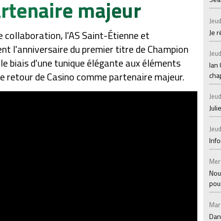
rtenaire majeur
Jeud
Je 
e collaboration, l'AS Saint-Étienne et
nt l'anniversaire du premier titre de Champion
Jeud
le biais d'une tunique élégante aux éléments
Ian
e retour de Casino comme partenaire majeur.
chap
Jeud
Juli
Jeud
Inf
Mer
Nou
pou
Mar
Dan