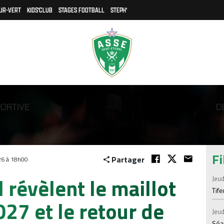
UR-VERT
KIDS'CLUB
STAGES FOOTBALL
STEPH'
Fi
Partager
026 à 18h00
révèlent le maillot
Jeud
Tif
27 et le retour de
Jeud
Séan