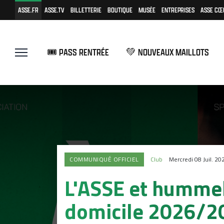
ASSE.FR
ASSE.TV
BILLETTERIE
BOUTIQUE
MUSÉE
ENTREPRISES
ASSE CŒ
🎟️ PASS RENTRÉE
💚 NOUVEAUX MAILLOTS
COMMUNIQUÉ OFFICIEL
Club
Mercredi 08 Juil. 2
L'ASSE et hummel 
domicile 2026/20