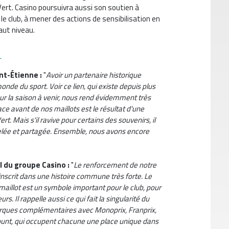
ert. Casino poursuivra aussi son soutien à
 le club, à mener des actions de sensibilisation en
haut niveau.
o
int-Étienne :
"
Avoir un partenaire historique
 monde du
sport. Voir ce lien, qui
existe depuis plus
ur la saison à venir, nous rend évidemment très
face avant de nos maillots est le résultat d'une
rt. Mais s'il ravive pour certains des souvenirs, il
elée et partagée. Ensemble, nous avons encore
al du groupe Casino :
"
Le renforcement de notre
’inscrit dans une histoire commune très forte. Le
 maillot est un symbole important pour le club, pour
s. Il rappelle aussi ce qui fait la singularité du
arques complémentaires avec Monoprix, Franprix,
scount, qui occupent chacune une place unique dans