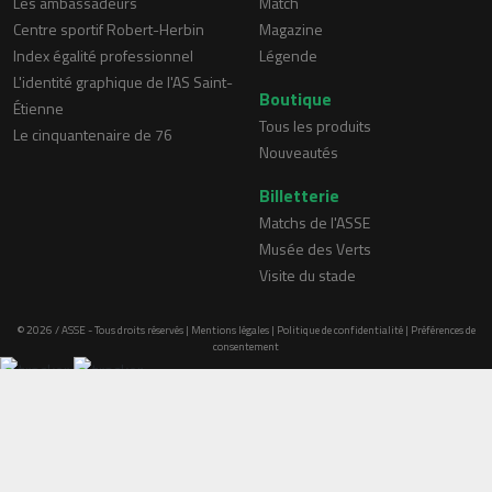
Les ambassadeurs
Match
Centre sportif Robert-Herbin
Magazine
Index égalité professionnel
Légende
L'identité graphique de l'AS Saint-
Boutique
Étienne
Tous les produits
Le cinquantenaire de 76
Nouveautés
Billetterie
Matchs de l'ASSE
Musée des Verts
Visite du stade
© 2026 / ASSE - Tous droits réservés |
Mentions légales
|
Politique de confidentialité
|
Préférences de
consentement