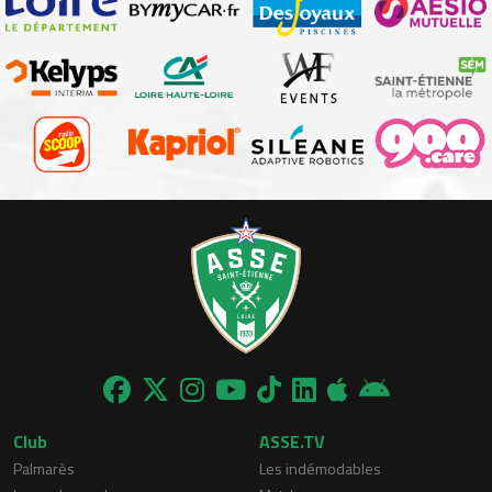
Club
ASSE.TV
Palmarès
Les indémodables