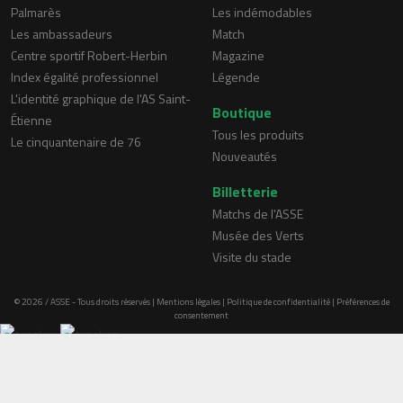
Palmarès
Les indémodables
Les ambassadeurs
Match
Centre sportif Robert-Herbin
Magazine
Index égalité professionnel
Légende
L'identité graphique de l'AS Saint-
Boutique
Étienne
Tous les produits
Le cinquantenaire de 76
Nouveautés
Billetterie
Matchs de l'ASSE
Musée des Verts
Visite du stade
© 2026 / ASSE - Tous droits réservés |
Mentions légales
|
Politique de confidentialité
|
Préférences de
consentement