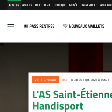
ASSE.FR
ASSE.TV
BILLETTERIE
BOUTIQUE
MUSÉE
ENTREPRISES
ASSE CŒ
🎟️ PASS RENTRÉE
💚 NOUVEAUX MAILLOTS
VERT L'AVENIR
RSE
Jeudi 25 Sept. 2025 à 15h01
L'AS Saint-Étienn
Handisport