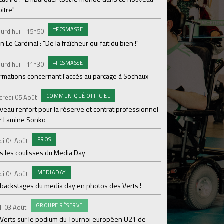
itre"
Dimanche 02 Août
#FCSMASSE
urd'hui - 15h50
Le point sur l'effecti
en Le Cardinal : "De la fraîcheur qui fait du bien !"
PR
Samedi 01 Août
#FCSMASSE
urd'hui - 11h30
Ian Cathro : "La sem
ormations concernant l'accès au parcage à Sochaux
vont commencer"
COMMUNIQUÉ OFFICIEL
#A
credi 05 Août
Samedi 01 Août
veau renfort pour la réserve et contrat professionnel
Une victoire contre V
r Lamine Sonko
#A
Samedi 01 Août
PROS
di 04 Août
ASSE - Venise en dir
s les coulisses du Media Day
AB
Samedi 01 Août
MEDIADAY
di 04 Août
20 600 abonnés : l'AS
 backstages du media day en photos des Verts !
PR
Vendredi 31 Juil.
GROUPE RÉSERVE
i 03 Août
ASSE- Venise déloca
 Verts sur le podium du Tournoi européen U21 de