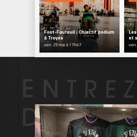
Foot-Fauteuil : Objectif podium
Les
à Troyes
et s
ven. 29 mai à 17h47
ven.