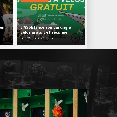
 en
L'ASSE lance son parking à
Plus qu'un p
vélos gratuit et sécurisé !
de solidarité
jeu. 05 mars à 12h07
mer. 04 févr. à