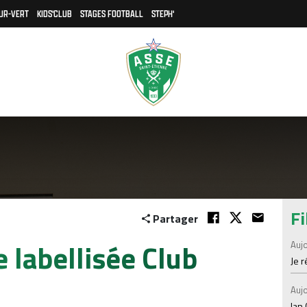
UR-VERT
KIDS'CLUB
STAGES FOOTBALL
STEPH'
Fi
Partager
e labellisée Club
Aujo
Je 
Aujo
Ian