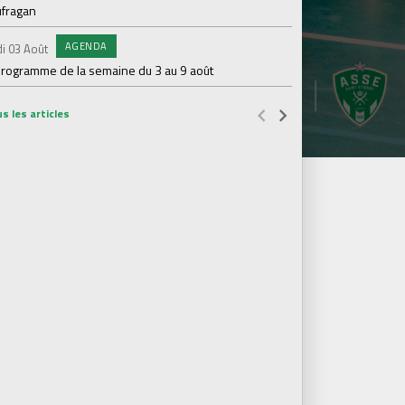
ufragan
CO
Vendredi 31 Juil.
L'ASSE et hummel rév
AGENDA
i 03 Août
maillot extérieur 2
programme de la semaine du 3 au 9 août
s les articles