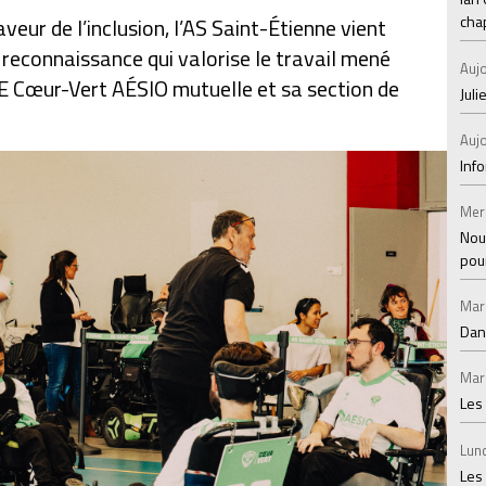
chap
ur de l’inclusion, l’AS Saint-Étienne vient
e reconnaissance qui valorise le travail mené
Aujo
E Cœur-Vert AÉSIO mutuelle et sa section de
Juli
Aujo
Inf
Mer
Nou
pou
Mar
Dan
Mar
Les
Lund
Les