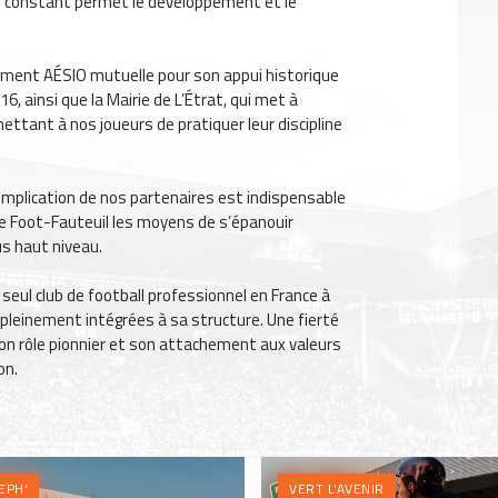
 constant permet le développement et le
ement AÉSIO mutuelle pour son appui historique
16, ainsi que la Mairie de L’Étrat, qui met à
ettant à nos joueurs de pratiquer leur discipline
l’implication de nos partenaires est indispensable
de Foot-Fauteuil les moyens de s’épanouir
s haut niveau.
e seul club de football professionnel en France à
pleinement intégrées à sa structure. Une fierté
 son rôle pionnier et son attachement aux valeurs
on.
EPH'
VERT L'AVENIR