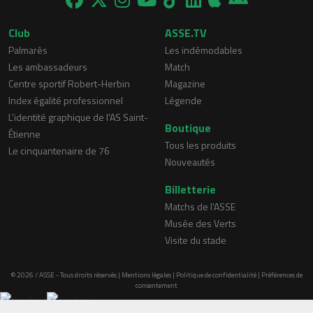
Club
ASSE.TV
Palmarès
Les indémodables
Les ambassadeurs
Match
Centre sportif Robert-Herbin
Magazine
Index égalité professionnel
Légende
L'identité graphique de l'AS Saint-
Boutique
Étienne
Tous les produits
Le cinquantenaire de 76
Nouveautés
Billetterie
Matchs de l'ASSE
Musée des Verts
Visite du stade
© 2026 / ASSE - Tous droits réservés |
Mentions légales
|
Politique de confidentialité
|
Préférences de
consentement