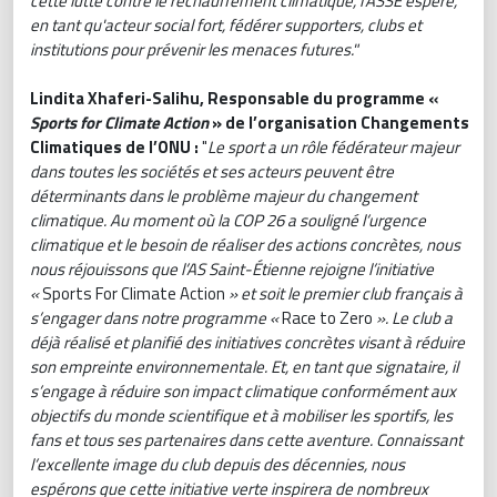
cette lutte contre le réchauffement climatique, l'ASSE espère,
en tant qu'acteur social fort, fédérer supporters, clubs et
institutions pour prévenir les menaces futures."
Lindita Xhaferi-Salihu, Responsable du programme «
Sports for Climate Action
» de l’organisation Changements
Climatiques de l’ONU :
"
Le sport a un rôle fédérateur majeur
dans toutes les sociétés et ses acteurs peuvent être
déterminants dans le problème majeur du changement
climatique. Au moment où la COP 26 a souligné l’urgence
climatique et le besoin de réaliser des actions concrètes, nous
nous réjouissons que l’AS Saint-Étienne rejoigne l’initiative
«
Sports For Climate Action
» et soit le premier club français à
s’engager dans notre programme «
Race to Zero
». Le club a
déjà réalisé et planifié des initiatives concrètes visant à réduire
son empreinte environnementale. Et, en tant que signataire, il
s’engage à réduire son impact climatique conformément aux
objectifs du monde scientifique et à mobiliser les sportifs, les
fans et tous ses partenaires dans cette aventure. Connaissant
l’excellente image du club depuis des décennies, nous
espérons que cette initiative verte inspirera de nombreux