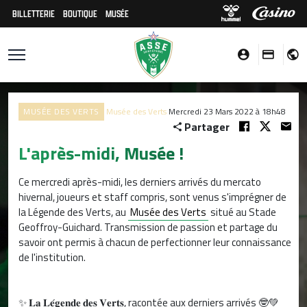
BILLETTERIE
BOUTIQUE
MUSÉE
MUSÉE DES VERTS
Musée des Verts
Mercredi 23 Mars 2022 à 18h48
Partager
L'après-midi, Musée !
Ce mercredi après-midi, les derniers arrivés du mercato
hivernal, joueurs et staff compris, sont venus s'imprégner de
la Légende des Verts, au
Musée des Verts
situé au Stade
Geoffroy-Guichard. Transmission de passion et partage du
savoir ont permis à chacun de perfectionner leur connaissance
de l'institution.
✨ 𝐋𝐚 𝐋𝐞́𝐠𝐞𝐧𝐝𝐞 𝐝𝐞𝐬 𝐕𝐞𝐫𝐭𝐬, racontée aux derniers arrivés 🤓💚