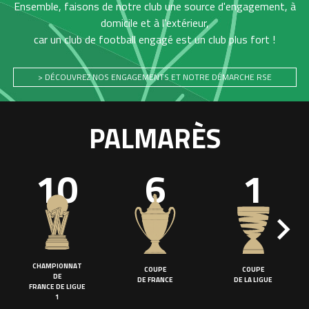
Ensemble, faisons de notre club une source d'engagement, à
domicile et à l'extérieur,
car un club de football engagé est un club plus fort !
> DÉCOUVREZ NOS ENGAGEMENTS ET NOTRE DÉMARCHE RSE
PALMARÈS
10
6
1
CHAMPIONNAT
COUPE
COUPE
DE
DE FRANCE
DE LA LIGUE
FRANCE DE LIGUE
1