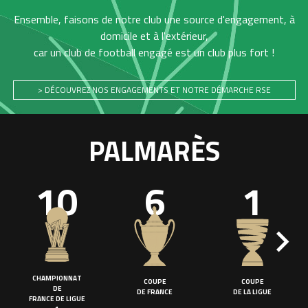
Ensemble, faisons de notre club une source d'engagement, à
domicile et à l'extérieur,
car un club de football engagé est un club plus fort !
> DÉCOUVREZ NOS ENGAGEMENTS ET NOTRE DÉMARCHE RSE
PALMARÈS
10
6
1
CHAMPIONNAT
COUPE
COUPE
DE
DE FRANCE
DE LA LIGUE
FRANCE DE LIGUE