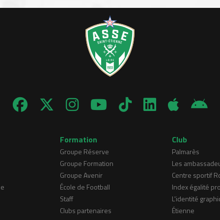
Formation
Club
Groupe Réserve
Palmarès
Groupe Formation
Les ambassade
Groupe Avenir
Centre sportif 
ne
École de Football
Index égalité pr
Staff
L'identité graphi
Clubs partenaires
Étienne