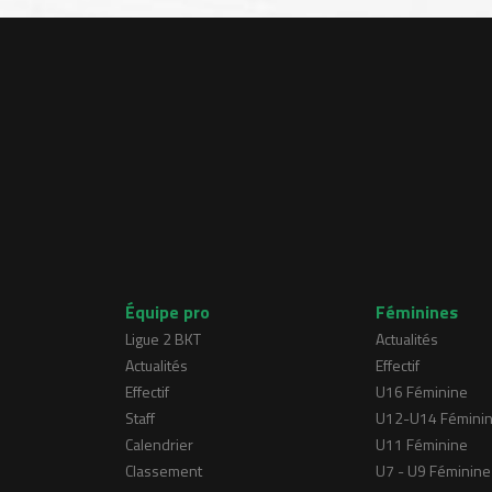
Équipe pro
Féminines
Ligue 2 BKT
Actualités
Actualités
Effectif
Effectif
U16 Féminine
Staff
U12-U14 Fémini
Calendrier
U11 Féminine
Classement
U7 - U9 Féminine