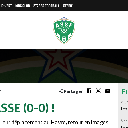
UR-VERT
KIDS'CLUB
STAGES FOOTBALL
STEPH'
Fi
Partager
31
SSE (0-0) !
Aujo
Les
 leur déplacement au Havre, retour en images.
Ven
Le 