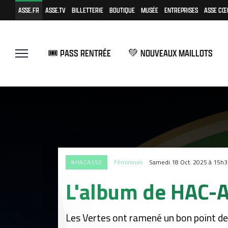
ASSE.FR
ASSE.TV
BILLETTERIE
BOUTIQUE
MUSÉE
ENTREPRISES
ASSE CŒ
🎟️ PASS RENTRÉE
💚 NOUVEAUX MAILLOTS
#HACASSE
Féminines
Samedi 18 Oct. 2025 à 15h
L'album de HAC-A
Les Vertes ont ramené un bon point de