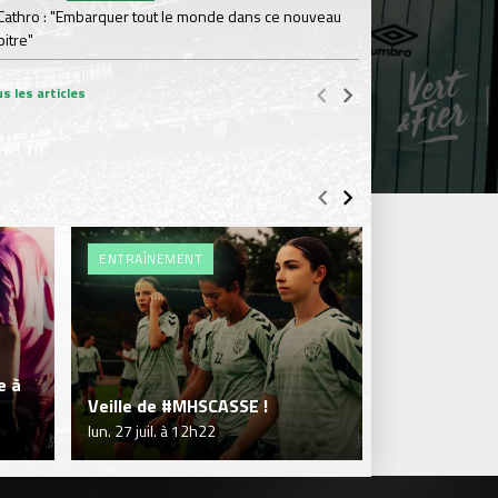
 Cathro : "Embarquer tout le monde dans ce nouveau
#ASS
Lundi 03 Août
itre"
Le dernier match de
s les articles
ENTRAÎNEMENT
ENTRAÎNEME
e à
La séance d
Veille de #MHSCASSE !
images !
lun. 27 juil. à 12h22
ven. 24 juil. à 