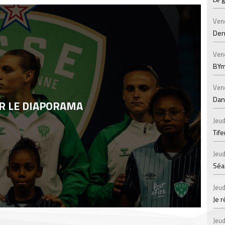
Ven
Der
Ven
BYm
Ven
Dans
R LE DIAPORAMA
Jeud
Tif
Jeud
Séan
Jeud
Je 
Jeud