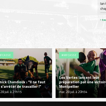
Ian
chap
tou
FCASSE
#MFCASSE
Les Vertes lancent leur
nick Chandioux : "Il ne faut
préparation par une victoir
s'arrêter de travailler !"
Montpellier
 28 juil. à 21h15
mar. 28 juil. à 20h54