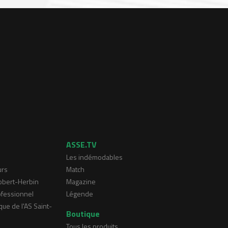
ASSE.TV
Les indémodables
urs
Match
Robert-Herbin
Magazine
ofessionnel
Légende
que de l'AS Saint-
Boutique
Tous les produits