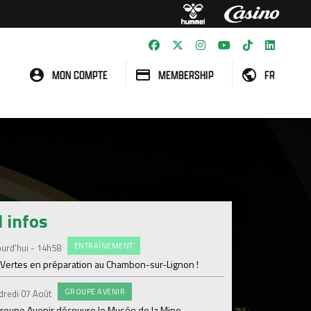
MON COMPTE
MEMBERSHIP
FR
l infos
ENTRAÎNEMENT
#FCS
urd'hui - 14h58
Jeudi 06 Août
 Vertes en préparation au Chambon-sur-Lignon !
Julien Le Cardinal : "D
GROUPE AVENIR
#FCS
dredi 07 Août
Jeudi 06 Août
groupe Avenir découvre le Musée de la Mine
Informations concern