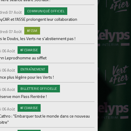
pour Lamine Sonko
COMMUNIQUÉ OFFICIEL
dredi 07 Août
PRO
Mardi 04 Août
yCAR et l'ASSE prolongent leur collaboration
Dans les coulisses 
#FCSM
dredi 07 Août
MED
Mardi 04 Août
 le Doubs, les Verts ne s'abstiennent pas !
Les backstages du m
#FCSMASSE
i 06 Août
GROU
Lundi 03 Août
enn Leprodhomme au sifflet
Les Verts sur le po
ENTRAÎNEMENT
Ploufragan
i 06 Août
ce plus légère pour les Verts !
AGE
Lundi 03 Août
BILLETTERIE OFFICIELLE
Le programme de la 
i 06 Août
réserve mon Pass Rentrée !
#FCS
Lundi 03 Août
#FCSMASSE
Parcage complet pou
i 06 Août
 Cathro : "Embarquer tout le monde dans ce nouveau
#ASS
Lundi 03 Août
itre"
Le dernier match de