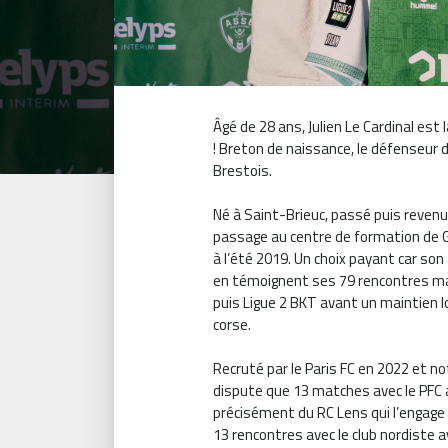
Âgé de 28 ans, Julien Le Cardinal est
! Breton de naissance, le défenseur
Brestois.
Né à Saint-Brieuc, passé puis revenu
passage au centre de formation de G
à l’été 2019. Un choix payant car son
en témoignent ses 79 rencontres ma
puis Ligue 2 BKT avant un maintien lo
corse.
Recruté par le Paris FC en 2022 et n
dispute que 13 matches avec le PFC av
précisément du RC Lens qui l’engage e
13 rencontres avec le club nordiste 