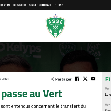
UR-VERT
KIDS'CLUB
STAGES FOOTBALL
STEPH'
Fi
Partager
 à 20h00
l passe au Vert
Ven
Le 
se sont entendus concernant le transfert du
Ven
Der