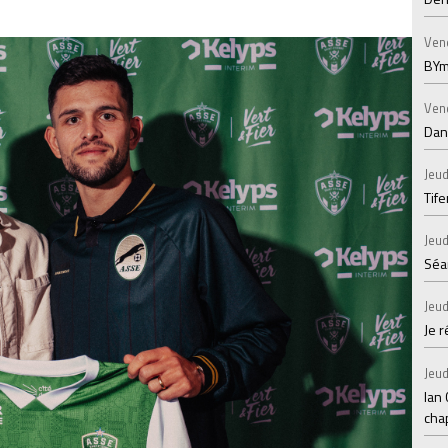
Ven
BYm
Ven
Dans
Jeud
Tif
Jeud
Séan
Jeud
Je 
Jeud
Ian
chap