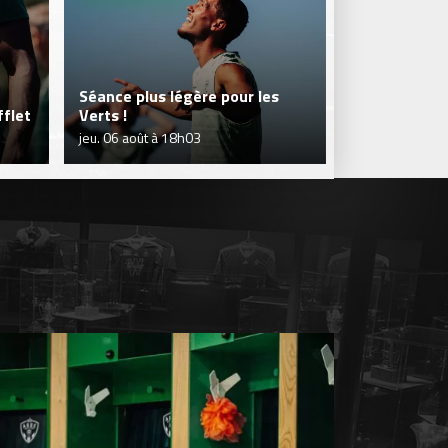
Séance plus légère pour les
flet
Verts !
Je réserve m
jeu. 06 août à 18h03
jeu. 06 août à 