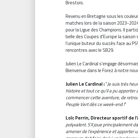
Brestois.
Revenu en Bretagne sous les couleurs
matches lors de la saison 2023-2024, 
pour la Ligue des Champions. Il parti
belle des Coupes d'Europe la saison
l’unique buteur du succès face au PS
rencontres avec le SB29.
Julien Le Cardinal s'engage désormai
Bienvenue dans le Forez à notre no
Julien Le Cardinal :
"
J
e suis très heur
histoire et tout ce qu'il a pu apporter 
commencer cette aventure, de retrou
Peuple Vert dès ce week-end !
"
Loïc Perrin, Directeur sportif de l
polyvalent. S'il joue principalement dan
amener de l'expérience et apporter un