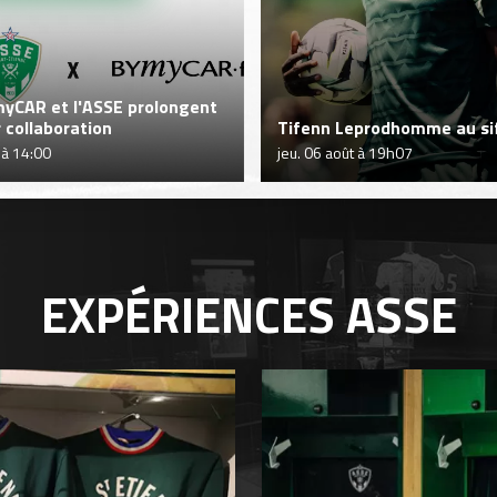
yCAR et l'ASSE prolongent
r collaboration
Tifenn Leprodhomme au sif
 à 14:00
jeu. 06 août à 19h07
EXPÉRIENCES
ASSE