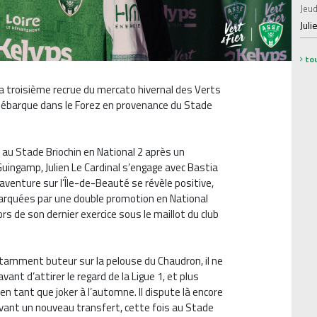
Jeud
Juli
tou
 la troisième recrue du mercato hivernal des Verts
 débarque dans le Forez en provenance du Stade
 au Stade Briochin en National 2 après un
uingamp, Julien Le Cardinal s’engage avec Bastia
 aventure sur l’Île-de-Beauté se révèle positive,
rquées par une double promotion en National
rs de son dernier exercice sous le maillot du club
otamment buteur sur la pelouse du Chaudron, il ne
ant d’attirer le regard de la Ligue 1, et plus
n tant que joker à l’automne. Il dispute là encore
avant un nouveau transfert, cette fois au Stade