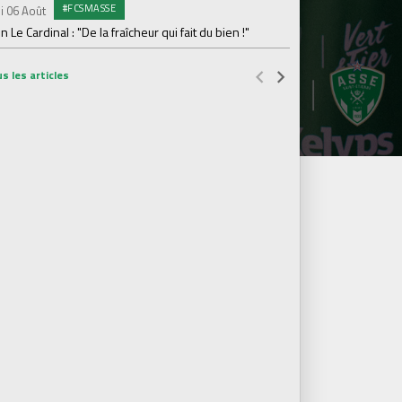
#FCSMASSE
i 06 Août
Dimanche 02 Août
en Le Cardinal : "De la fraîcheur qui fait du bien !"
Le point sur l'effecti
s les articles