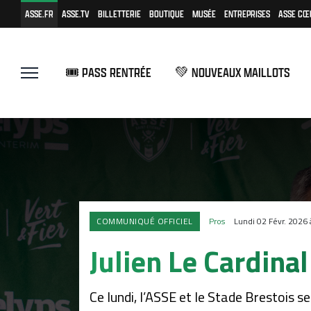
ASSE.FR
ASSE.TV
BILLETTERIE
BOUTIQUE
MUSÉE
ENTREPRISES
ASSE CŒ
🎟️ PASS RENTRÉE
💚 NOUVEAUX MAILLOTS
COMMUNIQUÉ OFFICIEL
Pros
Lundi 02 Févr. 2026
Julien Le Cardina
Ce lundi, l’ASSE et le Stade Brestois 