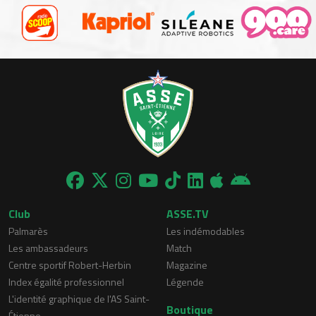
Club
ASSE.TV
Palmarès
Les indémodables
Les ambassadeurs
Match
Centre sportif Robert-Herbin
Magazine
Index égalité professionnel
Légende
L'identité graphique de l'AS Saint-
Boutique
Étienne