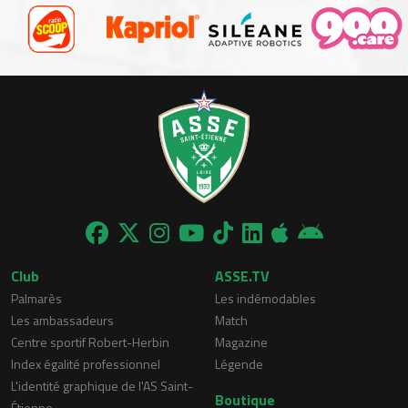
Club
ASSE.TV
Palmarès
Les indémodables
Les ambassadeurs
Match
Centre sportif Robert-Herbin
Magazine
Index égalité professionnel
Légende
L'identité graphique de l'AS Saint-
Boutique
Étienne