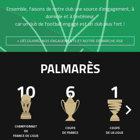
Ensemble, faisons de notre club une source d'engagement, à
domicile et à l'extérieur,
car un club de football engagé est un club plus fort !
> DÉCOUVREZ NOS ENGAGEMENTS ET NOTRE DÉMARCHE RSE
PALMARÈS
10
6
1
CHAMPIONNAT
COUPE
COUPE
DE
DE FRANCE
DE LA LIGUE
FRANCE DE LIGUE