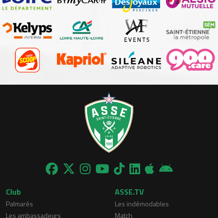
Club
ASSE.TV
Palmarès
Les indémodables
Les ambassadeurs
Match