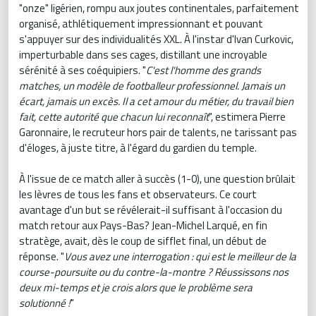
"onze" ligérien, rompu aux joutes continentales, parfaitement
organisé, athlétiquement impressionnant et pouvant
s'appuyer sur des individualités XXL. À l'instar d'Ivan Curkovic,
imperturbable dans ses cages, distillant une incroyable
sérénité à ses coéquipiers. "
C'est l'homme des grands
matches, un modèle de footballeur professionnel. Jamais un
écart, jamais un excès. Il a cet amour du métier, du travail bien
fait, cette autorité que chacun lui reconnaît
", estimera Pierre
Garonnaire, le recruteur hors pair de talents, ne tarissant pas
d'éloges, à juste titre, à l'égard du gardien du temple.
À l'issue de ce match aller à succès (1-0), une question brûlait
les lèvres de tous les fans et observateurs. Ce court
avantage d'un but se révélerait-il suffisant à l'occasion du
match retour aux Pays-Bas? Jean-Michel Larqué, en fin
stratège, avait, dès le coup de sifflet final, un début de
réponse. "
Vous avez une interrogation : qui est le meilleur de la
course-poursuite ou du contre-la-montre ? Réussissons nos
deux mi-temps et je crois alors que le problème sera
solutionné !
"