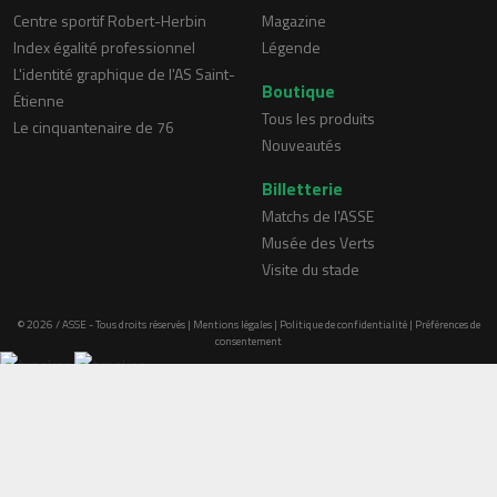
Centre sportif Robert-Herbin
Magazine
Index égalité professionnel
Légende
L'identité graphique de l'AS Saint-
Boutique
Étienne
Tous les produits
Le cinquantenaire de 76
Nouveautés
Billetterie
Matchs de l'ASSE
Musée des Verts
Visite du stade
© 2026 / ASSE - Tous droits réservés |
Mentions légales
|
Politique de confidentialité
|
Préférences de
consentement