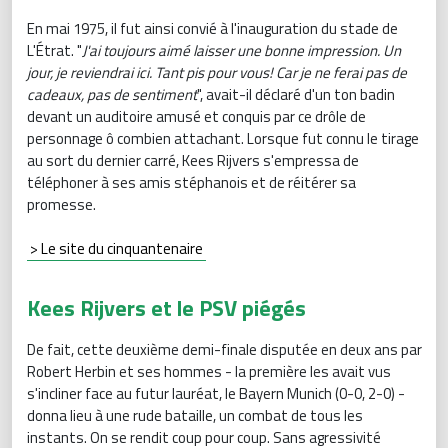
En mai 1975, il fut ainsi convié à l'inauguration du stade de
L'Étrat. "
J'ai toujours aimé laisser une bonne impression. Un
jour, je reviendrai ici. Tant pis pour vous! Car je ne ferai pas de
cadeaux, pas de sentiment
", avait-il déclaré d'un ton badin
devant un auditoire amusé et conquis par ce drôle de
personnage ô combien attachant. Lorsque fut connu le tirage
au sort du dernier carré, Kees Rijvers s'empressa de
téléphoner à ses amis stéphanois et de réitérer sa
promesse.
> Le site du cinquantenaire
Kees Rijvers et le PSV piégés
De fait, cette deuxième demi-finale disputée en deux ans par
Robert Herbin et ses hommes - la première les avait vus
s'incliner face au futur lauréat, le Bayern Munich (0-0, 2-0) -
donna lieu à une rude bataille, un combat de tous les
instants. On se rendit coup pour coup. Sans agressivité