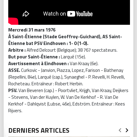
Mercredi 31 mars 1976
À Saint-Étienne (Stade Geoffroy-Guichard), AS Saint-
Étienne bat PSV Eindhoven : 1- 0 (1-0).
Arbitre :
Alfred Delcourt (Belgique); 38 767 spectateurs.
But pour Saint-Étienne :
Larqué (15e).
Avertissement à Eindhoven :
Van Kraay (6e).
ASSE.
Curkovic - Janvion, Piazza, Lopez, Farison - Bathenay
(Repellini, 84e), Larqué (cap.), Synaeghel - P. Revelli, H. Revelli,
Rocheteau. Entraîneur : Robert Herbin.
PSV.
Van Beveren (cap.) - Poortvliet, Krijgh, Van Kraay, Deijkers
- Stevens, Van der Kuylen, W. Van De Kerkhof - R. Van De
Kerkhof - Dahlqvist (Lubse, 46e), Edström. Entraîneur : Kees
Rijvers.
DERNIERS ARTICLES