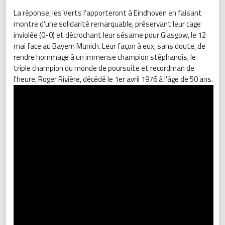
La réponse, les Verts l'apporteront à Eindhoven en faisant
montre d'une solidarité remarquable, préservant leur cage
inviolée (0-0) et décrochant leur sésame pour Glasgow, le 12
mai face au Bayern Munich. Leur façon à eux, sans doute, de
rendre hommage à un immense champion stéphanois, le
triple champion du monde de poursuite et recordman de
l'heure, Roger Rivière, décédé le 1er avril 1976 à l'âge de 50 ans.