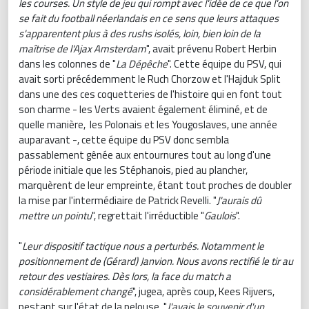
les courses. Un style de jeu qui rompt avec l'idée de ce que l'on
se fait du football néerlandais en ce sens que leurs attaques
s'apparentent plus à des rushs isolés, loin, bien loin de la
maîtrise de l'Ajax Amsterdam
", avait prévenu Robert Herbin
dans les colonnes de "
La Dépêche
". Cette équipe du PSV, qui
avait sorti précédemment le Ruch Chorzow et l'Hajduk Split
dans une des ces coquetteries de l'histoire qui en font tout
son charme - les Verts avaient également éliminé, et de
quelle manière, les Polonais et les Yougoslaves, une année
auparavant -, cette équipe du PSV donc sembla
passablement gênée aux entournures tout au long d'une
période initiale que les Stéphanois, pied au plancher,
marquèrent de leur empreinte, étant tout proches de doubler
la mise par l'intermédiaire de Patrick Revelli. "
J'aurais dû
mettre un pointu
", regrettait l'irréductible "
Gaulois
".
"
Leur dispositif tactique nous a perturbés. Notamment le
positionnement de (Gérard) Janvion. Nous avons rectifié le tir au
retour des vestiaires. Dès lors, la face du match a
considérablement changé
", jugea, après coup, Kees Rijvers,
pestant sur l'état de la pelouse. "
J'avais le souvenir d'un