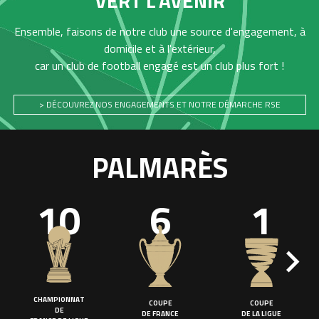
VERT L'AVENIR
Ensemble, faisons de notre club une source d'engagement, à
domicile et à l'extérieur,
car un club de football engagé est un club plus fort !
> DÉCOUVREZ NOS ENGAGEMENTS ET NOTRE DÉMARCHE RSE
PALMARÈS
10
6
1
CHAMPIONNAT
COUPE
COUPE
DE
DE FRANCE
DE LA LIGUE