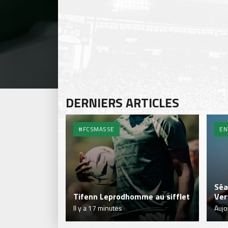
DERNIERS ARTICLES
#FCSMASSE
EN
Séa
Tifenn Leprodhomme au sifflet
Ver
Il y a 17 minutes
Aujo