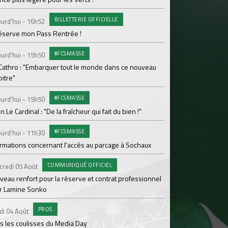
Le programme de la 
BILLETTERIE OFFICIELLE
urd'hui - 16h52
#FCS
Lundi 03 Août
réserve mon Pass Rentrée !
Parcage complet pou
#FCSMASSE
urd'hui - 15h50
#ASS
Lundi 03 Août
 Cathro : "Embarquer tout le monde dans ce nouveau
itre"
Le dernier match de
#FCSMASSE
urd'hui - 15h50
Dimanche 02 Août
en Le Cardinal : "De la fraîcheur qui fait du bien !"
Le point sur l'effecti
#FCSMASSE
PR
urd'hui - 11h30
Samedi 01 Août
ormations concernant l'accès au parcage à Sochaux
Ian Cathro : "La sem
vont commencer"
COMMUNIQUÉ OFFICIEL
credi 05 Août
#A
Samedi 01 Août
veau renfort pour la réserve et contrat professionnel
r Lamine Sonko
Une victoire contre V
PROS
#A
di 04 Août
Samedi 01 Août
s les coulisses du Media Day
ASSE - Venise en dir