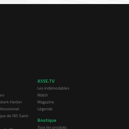
ASSE.TV
Les indémodables
urs
Match
Robert-Herbin
Magazine
ofessionnel
Légende
que de l'AS Saint-
Boutique
Tous les produits