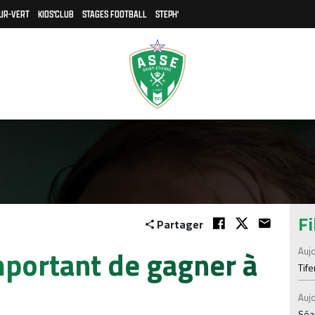
UR-VERT
KIDS'CLUB
STAGES FOOTBALL
STEPH'
Fi
Partager
mportant de gagner à
Aujo
Tif
Aujo
Séan