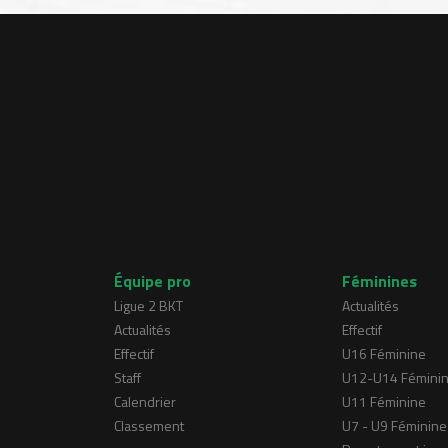
Équipe pro
Féminines
Ligue 2 BKT
Actualités
Actualités
Effectif
Effectif
U16 Féminine
Staff
U12-U14 Fémini
Calendrier
U11 Féminine
Classement
U7 - U9 Féminine