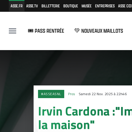
ASSE.FR
ASSE.TV
BILLETTERIE
BOUTIQUE
MUSÉE
ENTREPRISES
ASSE CŒ
🎟️ PASS RENTRÉE
💚 NOUVEAUX MAILLOTS
#ASSEASNL
Pros
Samedi 22 Nov. 2025 à 22h46
Irvin Cardona :"I
la maison"