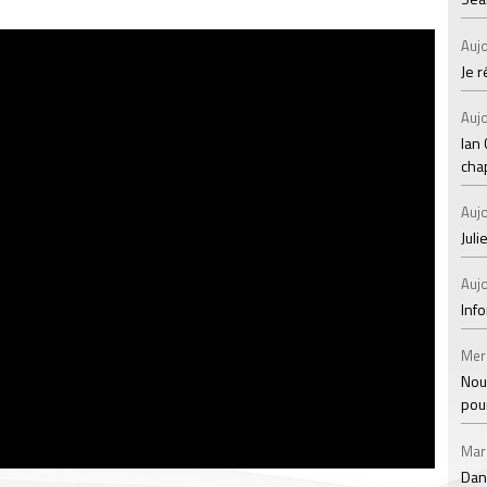
Aujo
Je 
Aujo
Ian
chap
Aujo
Juli
Aujo
Inf
Mer
Nou
pou
Mar
Dan