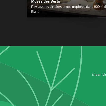
Musée des Verts
Revivez nos victoires et nos trophées dans 800m² déd
Blanc !
Ensemble,