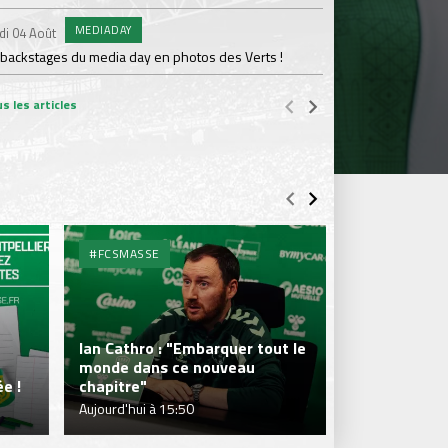
MEDIADAY
AB
di 04 Août
Samedi 01 Août
 backstages du media day en photos des Verts !
20 600 abonnés : l'AS
s les articles
#FCSMASSE
#FCSMASSE
Ian Cathro : "Embarquer tout le
monde dans ce nouveau
Julien Le Car
e !
chapitre"
fraîcheur qui
Aujourd'hui à 15:50
Aujourd'hui à 1