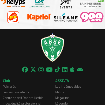
Club
ASSE.TV
Palmarès
Les indémodables
Les ambassadeurs
Match
Centre sportif Robert-Herbin
Magazine
Index égalité professionnel
Légende