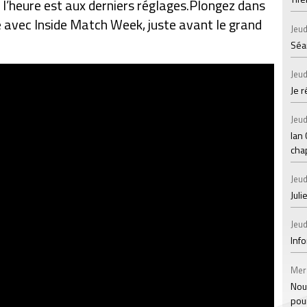
 l’heure est aux derniers réglages.Plongez dans
e avec Inside Match Week, juste avant le grand
Jeud
Séan
Jeud
Je 
Jeud
Ian
chap
Jeud
Juli
Jeud
Inf
Mer
Nou
pou