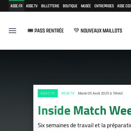
ASSE.FR
ASSE.TV
BILLETTERIE
BOUTIQUE
MUSÉE
ENTREPRISES
ASSE CŒ
🎟️ PASS RENTRÉE
💚 NOUVEAUX MAILLOTS
ASSE.TV
ASSE.TV
Mardi 05 Août 2025 à 19h40
Inside Match Week
Six semaines de travail et la préparat