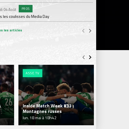
PROS
#A
di 04 Août
Samedi 01 Août
s les coulisses du Media Day
ASSE - Venise en dir
s les articles
ASSE.TV
ASSE.TV
A
Inside Match Week #33 :
Inside Matc
Montagnes russes
les Play-off
lun. 18 mai à 18h42
mar. 12 mai à 