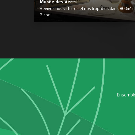
Musée des Verts
Revivez nos victoires et nos trophées dans 800m² déd
Blanc !
Ensemble,