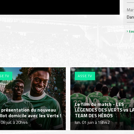
Mar
Dan
tou
SE.TV
ASSE.TV
Le film du match - LES
a présentation du nouveau
LÉGENDES DES VERTS vs L
llot domicile avec les Verts !
TEAM DES HÉROS
 08 juil. à 20h44
lun. 01 juin à 18h42