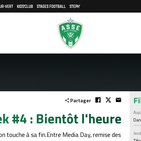
UR-VERT
KIDS'CLUB
STAGES FOOTBALL
STEPH'
Fi
Partager
 #4 : Bientôt l'heure
Aujo
Dans
ion touche à sa fin.Entre Media Day, remise des
Jeud
Tif