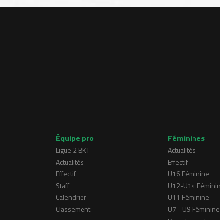
Équipe pro
Féminines
Ligue 2 BKT
Actualités
Actualités
Effectif
Effectif
U16 Féminine
Staff
U12-U14 Fémini
Calendrier
U11 Féminine
Classement
U7 - U9 Féminine