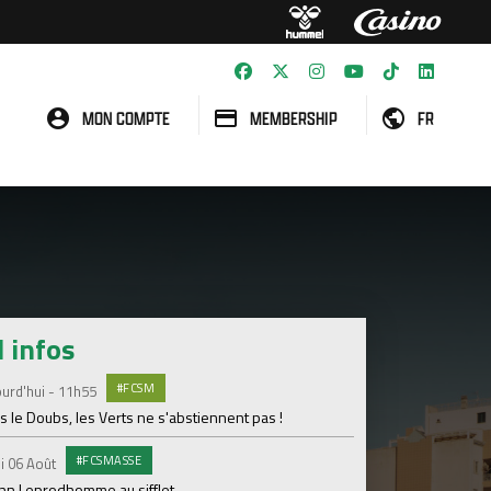
MON COMPTE
MEMBERSHIP
FR
l infos
#FCSM
MED
urd'hui - 11h55
Mardi 04 Août
 le Doubs, les Verts ne s'abstiennent pas !
Les backstages du m
#FCSMASSE
GROU
i 06 Août
Lundi 03 Août
enn Leprodhomme au sifflet
Les Verts sur le po