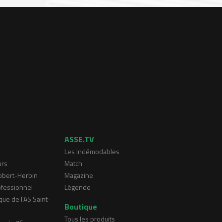
ASSE.TV
Les indémodables
urs
Match
Robert-Herbin
Magazine
ofessionnel
Légende
que de l'AS Saint-
Boutique
Tous les produits