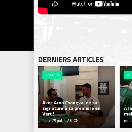
DERNIERS ARTICLES
ASSE.TV
AS
Avec Aron Csongvai de sa
signature à sa première en
À l
Vert !
mai
sam. 25 juil. à 23h08
mer.