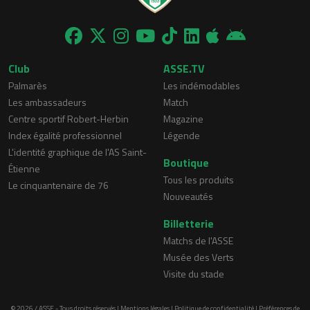
Club
ASSE.TV
Palmarès
Les indémodables
Les ambassadeurs
Match
Centre sportif Robert-Herbin
Magazine
Index égalité professionnel
Légende
L'identité graphique de l'AS Saint-
Boutique
Étienne
Tous les produits
Le cinquantenaire de 76
Nouveautés
Billetterie
Matchs de l'ASSE
Musée des Verts
Visite du stade
© 2026 / ASSE - Tous droits réservés |
Mentions légales
|
Politique de confidentialité
|
Préférences de